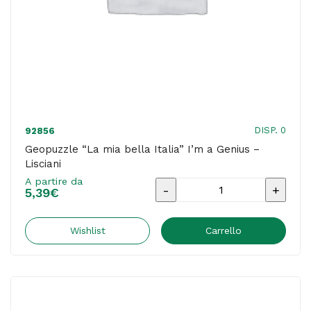
DISP. 0
92856
Geopuzzle “La mia bella Italia” I’m a Genius –
Lisciani
A partire da
Geopuzzle
5,39
€
"La
mia
Wishlist
Carrello
bella
Italia"
I'm