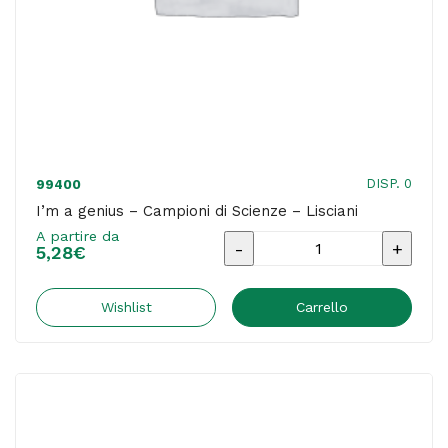
DISP. 0
99400
I’m a genius – Campioni di Scienze – Lisciani
A partire da
I'm
5,28
€
a
genius
Wishlist
Carrello
-
Campioni
di
Scienze