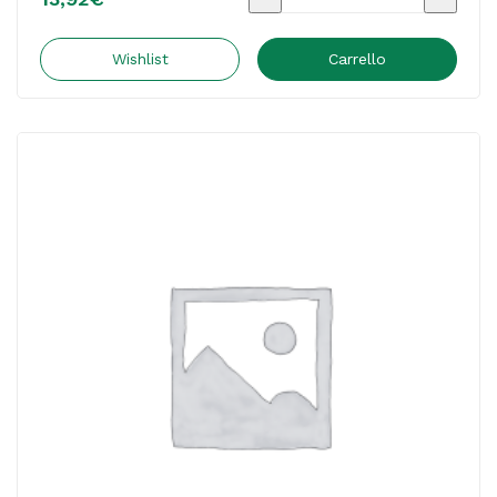
a
Genius
Wishlist
Carrello
Cerca
Trova
Italia/Europa
-
Lisciani
quantità