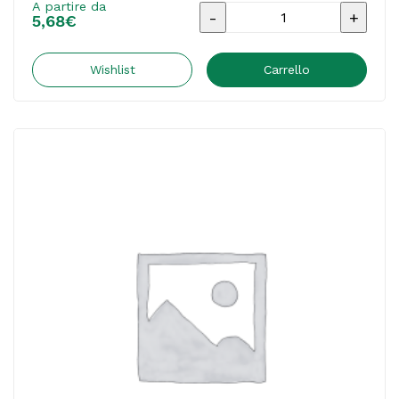
A partire da
Giochi
5,68
€
riuniti
+
Wishlist
Carrello
di
20
-
Lisciani
quantità