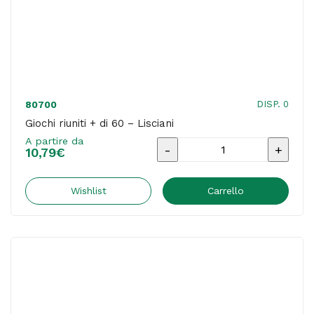
DISP. 0
80700
Giochi riuniti + di 60 – Lisciani
A partire da
Giochi
10,79
€
riuniti
+
Wishlist
Carrello
di
60
-
Lisciani
quantità