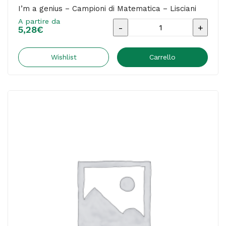
I’m a genius – Campioni di Matematica – Lisciani
A partire da
I'm
5,28
€
a
genius
Wishlist
Carrello
-
Campioni
di
Matematica
-
Lisciani
quantità