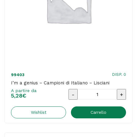
DISP. 0
99403
I’m a genius – Campioni di Italiano – Lisciani
A partire da
I'm
5,28
€
a
genius
Wishlist
Carrello
-
Campioni