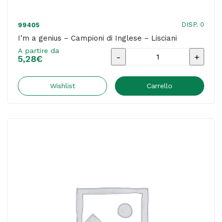
DISP. 0
99405
I’m a genius – Campioni di Inglese – Lisciani
A partire da
I'm
5,28
€
a
genius
Wishlist
Carrello
-
Campioni
di
Inglese
-
Lisciani
quantità