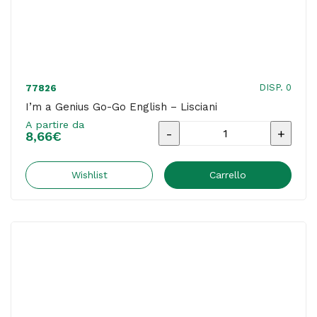
DISP. 0
77826
I’m a Genius Go-Go English – Lisciani
A partire da
I'm
8,66
€
a
Genius
Wishlist
Carrello
Go-
Go
English
-
Lisciani
quantità