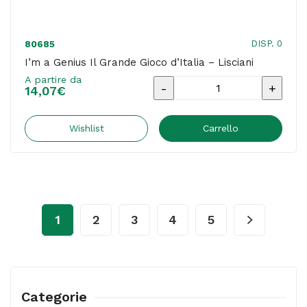
DISP. 0
80685
I’m a Genius Il Grande Gioco d’Italia – Lisciani
A partire da
I'm
14,07
€
a
Genius
Wishlist
Carrello
Il
Grande
Gioco
d'Italia
1
2
3
4
5
-
Lisciani
quantità
Categorie