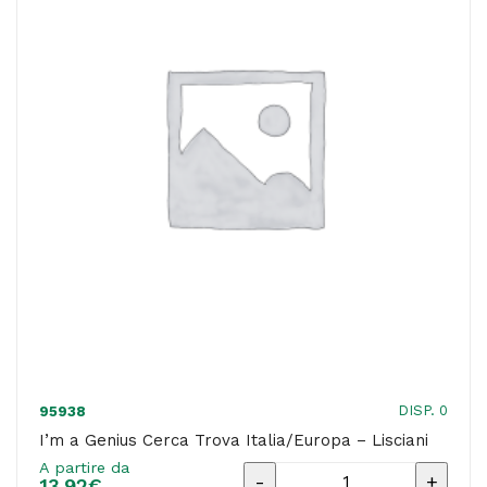
-
Lisciani
quantità
DISP. 0
95938
I’m a Genius Cerca Trova Italia/Europa – Lisciani
A partire da
I'm
13,92
€