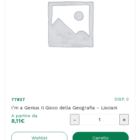
DISP. 0
77827
I’m a Genius Il Gioco della Geografia – Lisciani
A partire da
I'm
8,11
€
a
Genius
Wishlist
Carrello