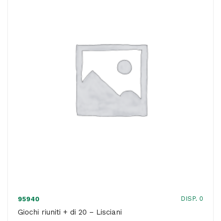
a
Genius
-
Lisciani
quantità
DISP. 0
95940
Giochi riuniti + di 20 – Lisciani