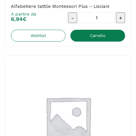
Alfabetiere tattile Montessori Plus – Lisciani
A partire da
Alfabetiere
6,94
€
tattile
Montessori
Wishlist
Carrello
Plus
-
Lisciani
quantità