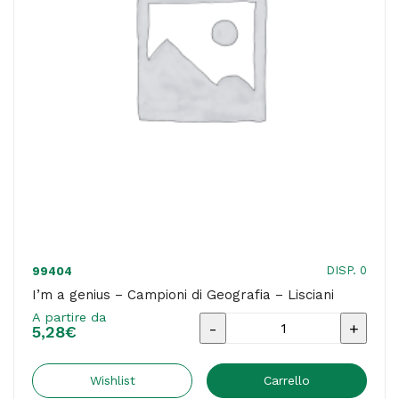
DISP. 0
99404
I’m a genius – Campioni di Geografia – Lisciani
A partire da
I'm
5,28
€
a
genius
Wishlist
Carrello