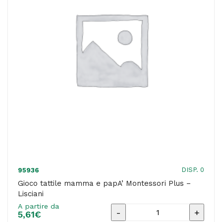
DISP. 0
95936
Gioco tattile mamma e papA’ Montessori Plus –
Lisciani
A partire da
Gioco
5,61
€