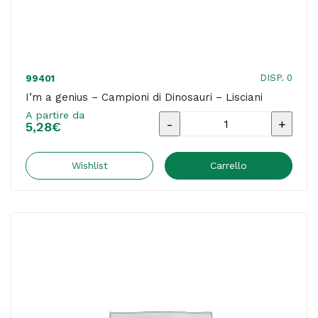
DISP. 0
99401
I’m a genius – Campioni di Dinosauri – Lisciani
A partire da
I'm
5,28
€
a
genius
Wishlist
Carrello
-
Campioni
di
Dinosauri
-
Lisciani
quantità