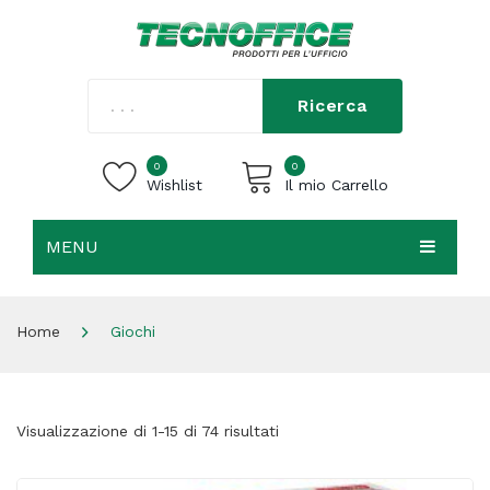
Ricerca
0
0
Wishlist
Il mio Carrello
MENU
Carrello vuoto.
HOME
Home
Giochi
CHI SIAMO
SHOP
Visualizzazione di 1-15 di 74 risultati
CONTATTI
ACCEDI / REGISTRATI