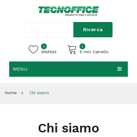
Ricerca
0
0
Wishlist
Il mio Carrello
MENU
Carrello vuoto.
HOME
Home
Chi siamo
CHI SIAMO
SHOP
CONTATTI
Chi siamo
ACCEDI / REGISTRATI