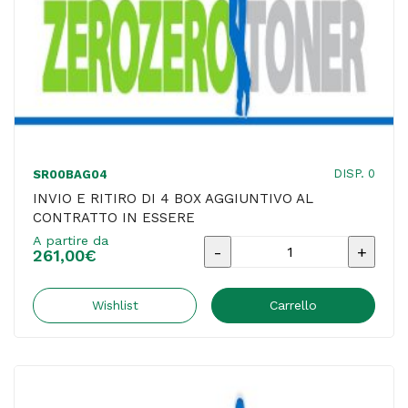
DISP. 0
SR00BAG04
INVIO E RITIRO DI 4 BOX AGGIUNTIVO AL
CONTRATTO IN ESSERE
A partire da
INVIO
261,00
€
E
RITIRO
Wishlist
Carrello
DI
4
BOX