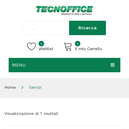
Ricerca
0
0
Wishlist
Il mio Carrello
MENU
Carrello vuoto.
HOME
Home
Servizi
CHI SIAMO
SHOP
Visualizzazione di 7 risultati
CONTATTI
ACCEDI / REGISTRATI