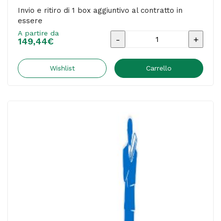
Invio e ritiro di 1 box aggiuntivo al contratto in
essere
A partire da
Invio
149,44
€
e
ritiro
Wishlist
Carrello
di
1
box
aggiuntivo
al
contratto
in
essere
quantità