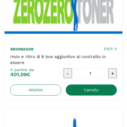
DISP. 0
SR00BAG08
Invio e ritiro di 8 box aggiuntivo al contratto in
essere
A partire da
Invio
401,09
€
e
ritiro
Wishlist
Carrello
di
8
box
aggiuntivo