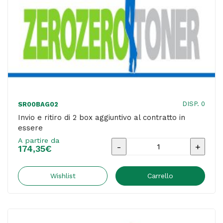
DISP. 0
SR00BAG02
Invio e ritiro di 2 box aggiuntivo al contratto in
essere
A partire da
Invio
174,35
€
e
ritiro
Wishlist
Carrello
di
2
box