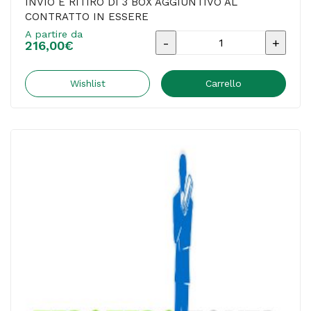
INVIO E RITIRO DI 3 BOX AGGIUNTIVO AL
CONTRATTO IN ESSERE
A partire da
INVIO
216,00
€
E
RITIRO
Wishlist
Carrello
DI
3
BOX
AGGIUNTIVO
AL
CONTRATTO
IN
ESSERE
quantità