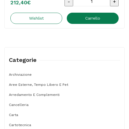
RITIRO
212,40
€
6
00BOX
Wishlist
Carrello
1
VOLTA
L'ANNO
1
Categorie
SEDE
quantità
Archiviazione
Aree Esterne, Tempo Libero E Pet
Arredamento E Complementi
Cancelleria
Carta
Cartotecnica