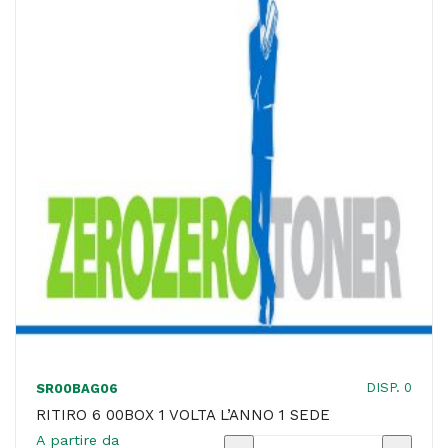
al
contratto
in
essere
quantità
DISP. 0
SR00BAG06
RITIRO 6 00BOX 1 VOLTA L’ANNO 1 SEDE
A partire da