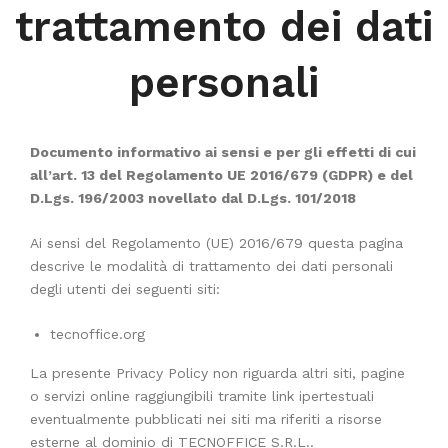
trattamento dei dati
ACQUISTATI
personali
WISHLIST
ORDINI
Documento informativo ai sensi e per gli effetti di cui
all’art. 13 del Regolamento UE 2016/679 (GDPR) e del
D.Lgs. 196/2003 novellato dal D.Lgs. 101/2018
Ai sensi del Regolamento (UE) 2016/679 questa pagina
descrive le modalità di trattamento dei dati personali
degli utenti dei seguenti siti:
tecnoffice.org
La presente Privacy Policy non riguarda altri siti, pagine
o servizi online raggiungibili tramite link ipertestuali
eventualmente pubblicati nei siti ma riferiti a risorse
esterne al dominio di TECNOFFICE S.R.L..