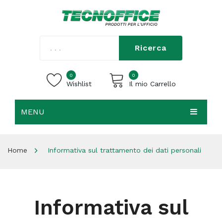
Ricerca
0
0
Wishlist
Il mio Carrello
MENU
Carrello vuoto.
HOME
Home
Informativa sul trattamento dei dati personali
CHI SIAMO
SHOP
CONTATTI
Informativa sul
ACCEDI / REGISTRATI