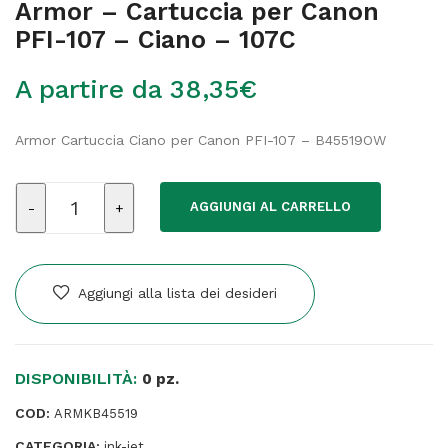
Armor – Cartuccia per Canon
PFI-107 – Ciano – 107C
A partire da
38,35
€
Armor Cartuccia Ciano per Canon PFI-107 – B45519OW
Armor
AGGIUNGI AL CARRELLO
-
Cartuccia
per
Canon
Aggiungi alla lista dei desideri
PFI-
107
-
DISPONIBILITÀ:
Ciano
0 pz.
-
COD:
ARMKB45519
107C
CATEGORIA:
quantità
ink-jet