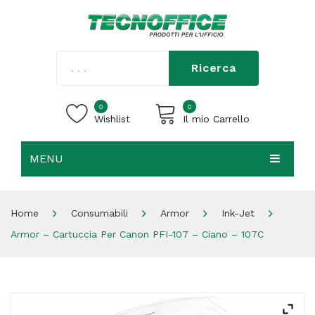
Ricerca
0
0
Wishlist
Il mio Carrello
MENU
Carrello vuoto.
HOME
Home
Consumabili
Armor
Ink-Jet
CHI SIAMO
Armor – Cartuccia Per Canon PFI-107 – Ciano – 107C
SHOP
CONTATTI
ACCEDI / REGISTRATI