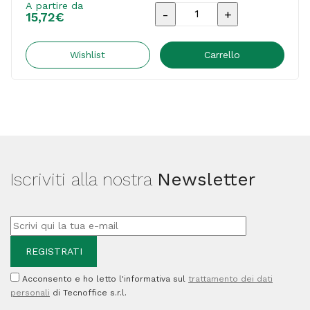
A partire da
Armor
15,72
€
-
Cartuccia
Wishlist
Carrello
ink
Compatibile
per
Hp
-
Iscriviti alla nostra
Newsletter
C/M/Y
-
N°343
-
22
Acconsento e ho letto l'informativa sul
trattamento dei dati
ml
personali
di Tecnoffice s.r.l.
quantità