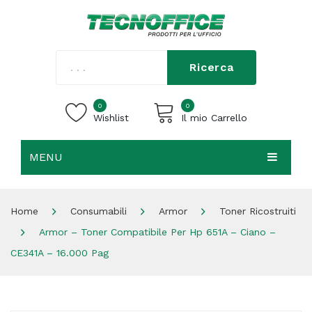
Ricerca
0
0
Wishlist
Il mio Carrello
MENU
Carrello vuoto.
HOME
Home
Consumabili
Armor
Toner Ricostruiti
CHI SIAMO
Armor – Toner Compatibile Per Hp 651A – Ciano –
SHOP
CE341A – 16.000 Pag
CONTATTI
ACCEDI / REGISTRATI