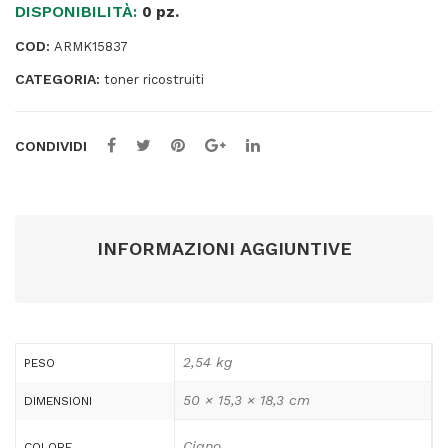
DISPONIBILITÀ:
Ciano
0 pz.
-
COD:
ARMK15837
CE341A
CATEGORIA:
-
toner ricostruiti
16.000
pag
CONDIVIDI
quantità
INFORMAZIONI AGGIUNTIVE
2,54 kg
PESO
50 × 15,3 × 18,3 cm
DIMENSIONI
Ciano
COLORE