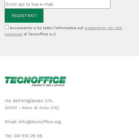
716Y
-
1.400
Acconsento e ho letto l'informativa sul
trattamento dei dati
pag
personali
di Tecnoffice s.r.l.
quantità
Via dell'Artigianato 2/A,
30031 - Arino di Dolo (VE)
Email:
info@tecnoffice.org
Tel:
041 510 26 56