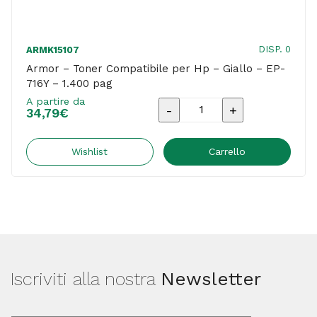
DISP. 0
ARMK15107
Armor – Toner Compatibile per Hp – Giallo – EP-
716Y – 1.400 pag
A partire da
Armor
34,79
€
-
Toner
Wishlist
Carrello
Compatibile
per
Hp
-
Giallo
Iscriviti alla nostra
Newsletter
-
EP-