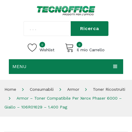
Ricerca
0
0
Wishlist
Il mio Carrello
MENU
Carrello vuoto.
HOME
Home
Consumabili
Armor
Toner Ricostruiti
CHI SIAMO
Armor – Toner Compatibile Per Xerox Phaser 6000 –
SHOP
Giallo – 106R01629 – 1.400 Pag
CONTATTI
ACCEDI / REGISTRATI