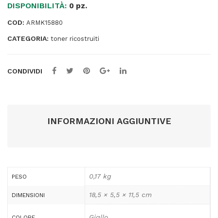
DISPONIBILITÀ:
-
0 pz.
Giallo
COD:
ARMK15880
-
CATEGORIA:
106R01629
toner ricostruiti
-
1.400
CONDIVIDI
pag
quantità
INFORMAZIONI AGGIUNTIVE
0,17 kg
PESO
18,5 × 5,5 × 11,5 cm
DIMENSIONI
Giallo
COLORE