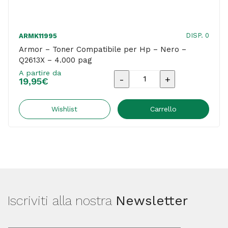
DISP. 0
ARMK11995
Armor – Toner Compatibile per Hp – Nero –
Q2613X – 4.000 pag
A partire da
Armor
19,95
€
-
Toner
Wishlist
Carrello
Compatibile
per
Hp
-
Nero
Iscriviti alla nostra
Newsletter
-
Q2613X