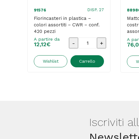
DISP. 27
91576
8898
Fiorincasteri in plastica –
Matto
colori assortiti – CWR – conf.
costr
420 pezzi
assor
1600 
A partire da
A par
Fiorincasteri
12,12
€
76,0
in
plastica
Wishlist
Carrello
W
-
colori
assortiti
-
CWR
-
Iscriviti a
conf.
Newslett
420