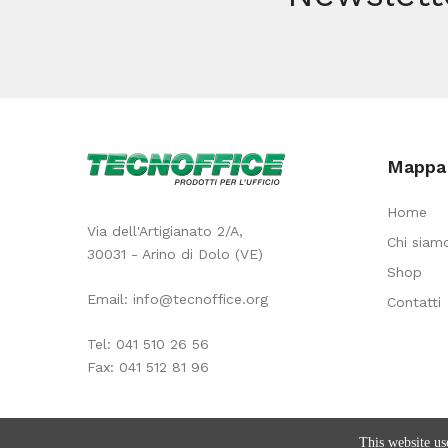
pezzi
quantità
Mappa 
Home
Via dell'Artigianato 2/A,
Chi siam
30031 - Arino di Dolo (VE)
Shop
Email:
info@tecnoffice.org
Contatti
Tel:
041 510 26 56
Fax: 041 512 81 96
This website us