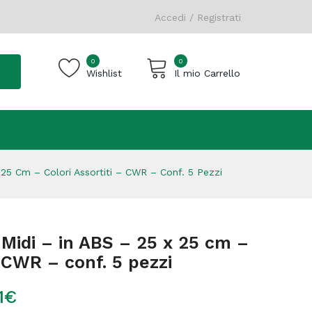
Accedi / Registrati
0
0
Wishlist
Il mio Carrello
Carrello vuoto.
25 Cm – Colori Assortiti – CWR – Conf. 5 Pezzi
 Midi – in ABS – 25 x 25 cm –
– CWR – conf. 5 pezzi
1
€