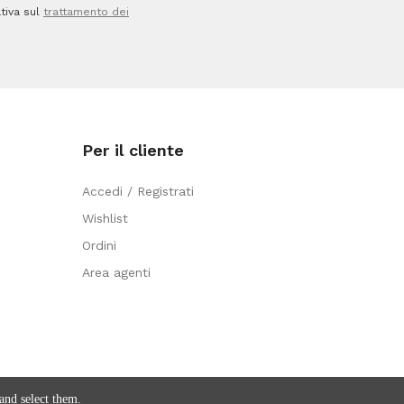
tiva sul
trattamento dei
CWR
quantità
Per il cliente
Accedi / Registrati
Wishlist
Ordini
Area agenti
and select them.