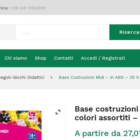
nica:
+39 041 5102656
Ricerca
Chi siamo
Shop
Contatti
Accedi / Registrati
Chi siamo
Shop
Contatti
Accedi / Registrati
egoli-Giochi Didattici
Base Costruzioni Midi – In ABS – 25 X 
Base costruzioni
colori assortiti 
A partire da
27,0