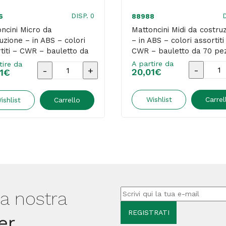
DISP. 0
D
6
88988
ncini Micro da
Mattoncini Midi da costru
uzione – in ABS – colori
– in ABS – colori assortiti
titi – CWR – bauletto da
CWR – bauletto da 70 pez
pezzi
A partire da
tire da
Mattonci
Mattoncini
20,01
€
1
€
Midi
Micro
da
da
Wishlist
Carrel
ishlist
Carrello
costruzi
costruzione
-
-
in
in
ABS
ABS
-
-
colori
colori
lla nostra
assortiti
assortiti
er
-
-