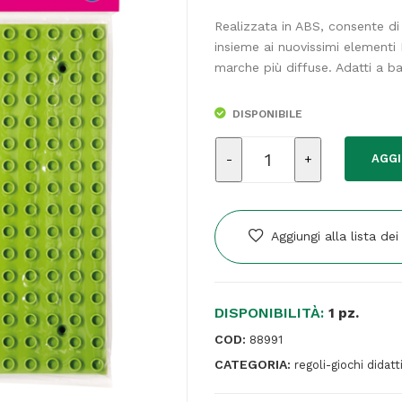
Realizzata in ABS, consente di 
insieme ai nuovissimi elementi 
marche più diffuse. Adatti a ba
DISPONIBILE
Base
AGGI
costruzioni
Midi
-
in
Aggiungi alla lista dei
ABS
-
25
DISPONIBILITÀ:
x
1 pz.
25
COD:
88991
cm
CATEGORIA:
regoli-giochi didatti
-
colori