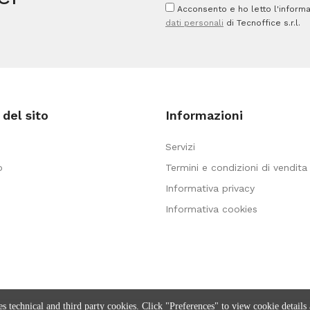
Acconsento e ho letto l'informa
CWR
CWR
dati personali
di Tecnoffice s.r.l.
-
-
bauletto
bauletto
da
da
70
1600
del sito
Informazioni
pezzi
pezzi
quantità
quantità
Servizi
o
Termini e condizioni di vendita
Informativa privacy
Informativa cookies
es technical and third party cookies. Click "Preferences" to view cookie details 