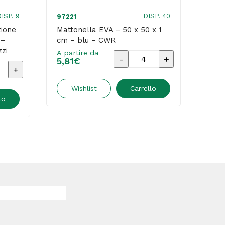
ISP. 9
DISP. 40
97221
9157
zione
Mattonella EVA – 50 x 50 x 1
Set c
 –
cm – blu – CWR
plast
zi
CWR
A partire da
Mattonella
5,81
€
A par
ni
13,
EVA
-
Wishlist
Carrello
lo
50
one
x
50
x
1
cm
-
blu
-