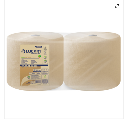
ACQUISTATI
WISHLIST
ORDINI