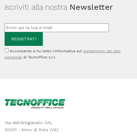
Iscriviti alla nostra
Newsletter
-
18,5gr
-
diametro
25,5
Acconsento e ho letto l'informativa sul
trattamento dei dati
cm
personali
di Tecnoffice s.r.l.
-
H22,8
cm
x
180m
-
microgoffrata
Via dell'Artigianato 2/A,
-
30031 - Arino di Dolo (VE)
Lucart