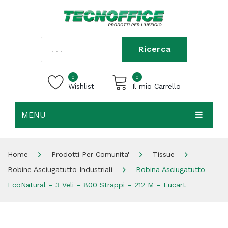
Ricerca
0
0
Wishlist
Il mio Carrello
MENU
Carrello vuoto.
HOME
Home
Prodotti Per Comunita'
Tissue
CHI SIAMO
Bobine Asciugatutto Industriali
Bobina Asciugatutto
SHOP
EcoNatural – 3 Veli – 800 Strappi – 212 M – Lucart
CONTATTI
ACCEDI / REGISTRATI