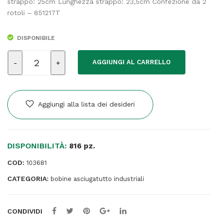
strappo: 25cm Lunghezza strappo: 23,5cm Confezione da 2
rotoli – 851217T
DISPONIBILE
Bobina
AGGIUNGI AL CARRELLO
asciugatutto
EcoNatural
-
3
Aggiungi alla lista dei desideri
veli
-
800
DISPONIBILITÀ:
strappi
816 pz.
-
COD:
103681
212
CATEGORIA:
m
bobine asciugatutto industriali
-
Lucart
CONDIVIDI
quantità