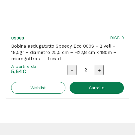
DISP. 0
89383
Bobina asciugatutto Speedy Eco 800S – 2 veli –
18,5gr – diametro 25,5 cm – H22,8 cm x 180m –
microgoffrata – Lucart
A partire da
Bobina
5,54
€
asciugatutto
Speedy
Wishlist
Carrello
Eco
800S
-
2
veli