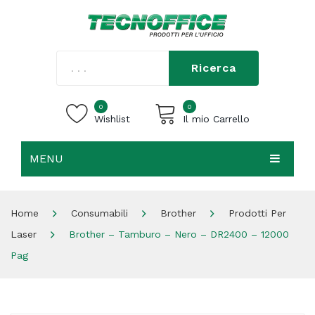
Ricerca
0
0
Wishlist
Il mio Carrello
MENU
Carrello vuoto.
HOME
Home
Consumabili
Brother
Prodotti Per
CHI SIAMO
Laser
Brother – Tamburo – Nero – DR2400 – 12000
SHOP
Pag
CONTATTI
ACCEDI / REGISTRATI