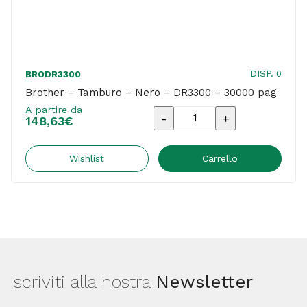
DISP. 0
BRODR3300
Brother – Tamburo – Nero – DR3300 – 30000 pag
A partire da
Brother
148,63
€
-
Tamburo
Wishlist
Carrello
-
Nero
-
DR3300
-
Iscriviti alla nostra
Newsletter
30000
pag