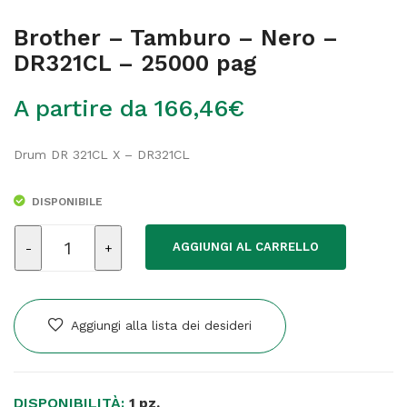
Brother – Tamburo – Nero –
DR321CL – 25000 pag
A partire da
166,46
€
Drum DR 321CL X – DR321CL
DISPONIBILE
Brother
AGGIUNGI AL CARRELLO
-
Tamburo
-
Nero
Aggiungi alla lista dei desideri
-
DR321CL
-
DISPONIBILITÀ:
25000
1 pz.