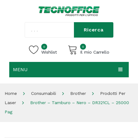
Ricerca
0
0
Wishlist
Il mio Carrello
MENU
Carrello vuoto.
HOME
Home
Consumabili
Brother
Prodotti Per
CHI SIAMO
Laser
Brother – Tamburo – Nero – DR321CL – 25000
SHOP
Pag
CONTATTI
ACCEDI / REGISTRATI