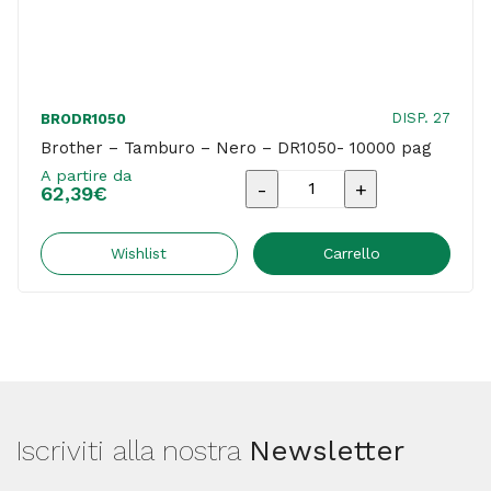
DISP. 27
BRODR1050
Brother – Tamburo – Nero – DR1050- 10000 pag
A partire da
Brother
62,39
€
-
Tamburo
Wishlist
Carrello
-
Nero
-
DR1050-
10000
Iscriviti alla nostra
Newsletter
pag
quantità