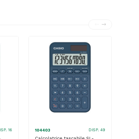
ISP. 16
DISP. 49
104403
SHA
-
Calcolatrice tascabile SL-
Shar