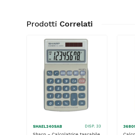
Prodotti
Correlati
DISP. 33
SHAEL240SAB
3680
Sharp – Calcolatrice tascabile
Calco