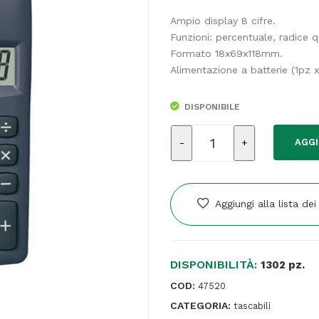
Ampio display 8 cifre.
Funzioni: percentuale, radice 
Formato 18x69x118mm.
Alimentazione a batterie (1pz
DISPONIBILE
Calcolatrice
AGGI
tascabile
HL
-
815L
Aggiungi alla lista dei
BL
-
8
DISPONIBILITÀ:
cifre
1302 pz.
-
COD:
47520
grigio
CATEGORIA:
tascabili
-