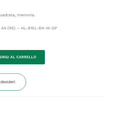
quadrata, memoria.
 x AA (R6) – HL-815L-BK-W-GP
UNGI AL CARRELLO
 desideri