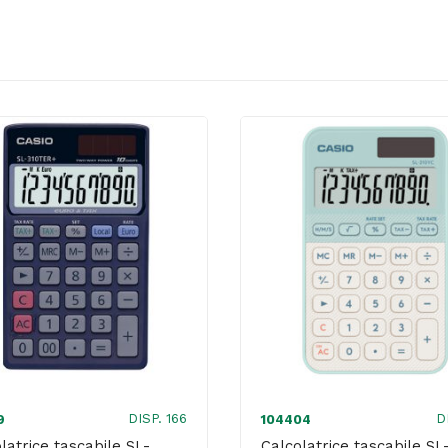
DISP. 166
D
9
104404
latrice tascabile SL-
Calcolatrice tascabile SL