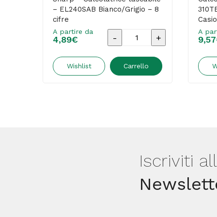
– EL240SAB Bianco/Grigio – 8
310TE
cifre
Casio
A partire da
A par
Sharp
4,89
€
9,57
-
Calcolatrice
Wishlist
Carrello
W
tascabile
-
EL240SAB
Bianco/Grigio
-
8
Iscriviti a
cifre
Newslett
quantità