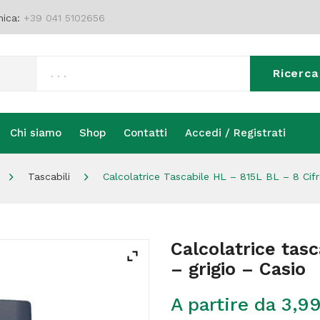
nica:
+39 041 5102656
Ricerca
Chi siamo
Shop
Contatti
Accedi / Registrati
Chi siamo
Shop
Contatti
Accedi / Registrati
Tascabili
Calcolatrice Tascabile HL – 815L BL – 8 Cifr
Calcolatrice tasc
– grigio – Casio
A partire da
3,9