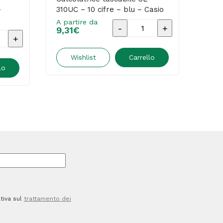
–
310UC – 10 cifre – blu – Casio
– EL
A partire da
A par
Calcolatrice
9,31
€
6,9
rice
tascabile
e
SL-
Wishlist
Carrello
lo
310UC
-
10
cifre
-
blu
-
Casio
quantità
tiva sul
trattamento dei