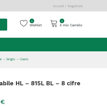
Accedi / Registrati
0
0
Wishlist
Il mio Carrello
Carrello vuoto.
e – Grigio – Casio
abile HL – 815L BL – 8 cifre
9
€