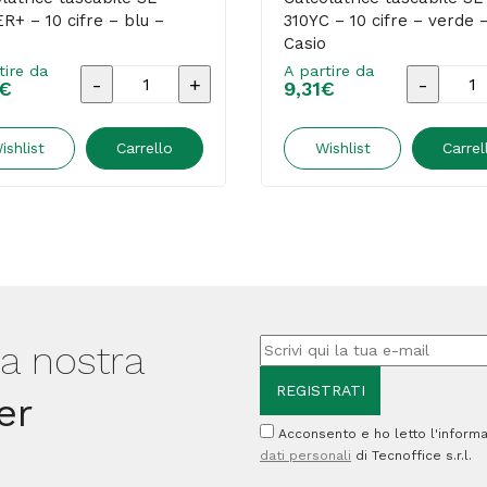
R+ – 10 cifre – blu –
310YC – 10 cifre – verde 
Casio
tire da
A partire da
Calcolatrice
Calcolat
€
9,31
€
tascabile
tascabil
SL-
SL-
ishlist
Carrello
Wishlist
Carrel
310TER+
310YC
-
-
10
10
cifre
cifre
-
-
blu
verde
lla nostra
-
-
er
Casio
Casio
Acconsento e ho letto l'informa
quantità
quantità
dati personali
di Tecnoffice s.r.l.