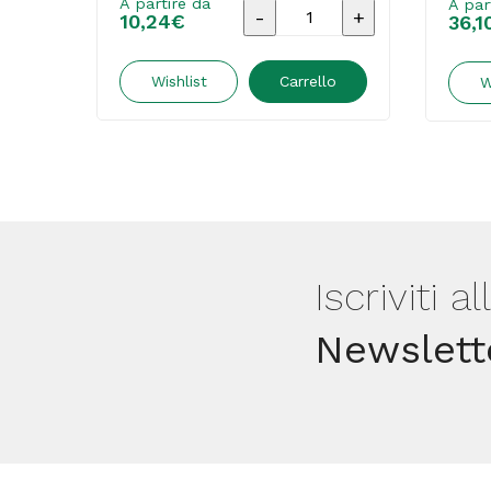
A partire da
A par
Carta
10,24
€
36,1
Color
Graphic
Wishlist
Carrello
W
-
inkjet
-
A4
-
125
Iscriviti a
gr
Newslett
-
50
fogli
-
effetto