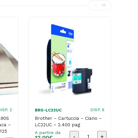
ISP. 2
DISP. 6
BRO-LC22UC
CANG
J.90S
Brother – Cartuccia – Ciano –
Cano
aca –
LC22UC – 2.400 pag
inch
 125
4546
A partire da
Brother
12,00
€