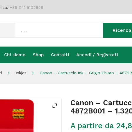
nica:
+39 041 5102656
Ricerca
Chi siamo
Shop
Contatti
Accedi / Registrati
Chi siamo
Shop
Contatti
Accedi / Registrati
i
Inkjet
Canon – Cartuccia Ink – Grigio Chiaro – 4872
Canon – Cartucci
4872B001 – 1.32
A partire da
24,8