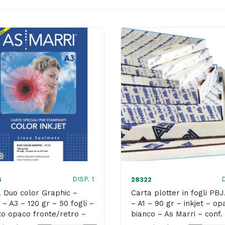
DISP. 1
D
6
28322
 Duo color Graphic –
Carta plotter in fogli PB
t – A3 – 120 gr – 50 fogli –
– A1 – 90 gr – inkjet – op
to opaco fronte/retro –
bianco – As Marri – conf.
o – As Marri
fogli