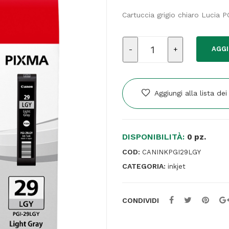
Cartuccia grigio chiaro Lucia
Canon
AGGI
-
Cartuccia
ink
-
Aggiungi alla lista dei
Grigio
chiaro
-
DISPONIBILITÀ:
4872B001
0 pz.
-
COD:
CANINKPGI29LGY
1.320
CATEGORIA:
inkjet
pag
quantità
CONDIVIDI