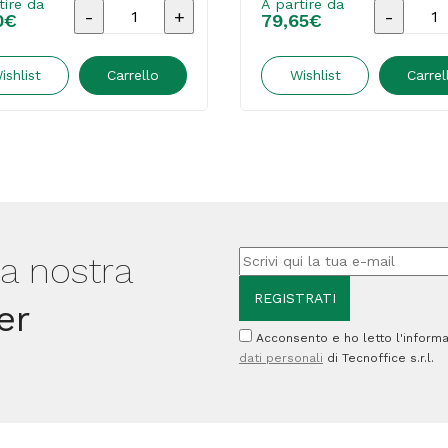
tire da
A partire da
Carta
Carta
0
€
79,65
€
Duo
plotter
color
in
ishlist
Carrello
Wishlist
Carrel
Graphic
fogli
-
PBJ.90S
inkjet
-
-
A1
A3
-
-
90
lla nostra
120
gr
er
gr
-
Acconsento e ho letto l'informa
-
inkjet
dati personali
di Tecnoffice s.r.l.
50
-
fogli
opaca
-
-