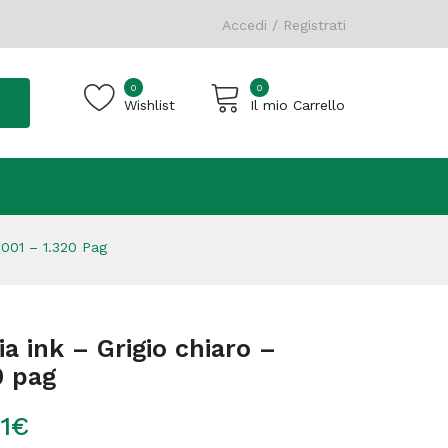
Accedi / Registrati
0
0
Wishlist
Il mio Carrello
Carrello vuoto.
B001 – 1.320 Pag
a ink – Grigio chiaro –
0 pag
1
€