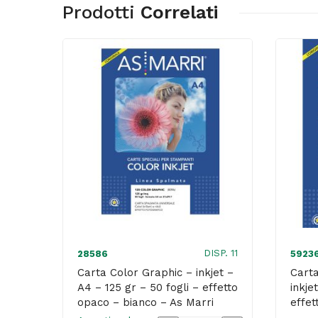
Prodotti
Correlati
DISP. 11
28586
5923
Carta Color Graphic – inkjet –
Carta
A4 – 125 gr – 50 fogli – effetto
inkje
opaco – bianco – As Marri
effet
bianc