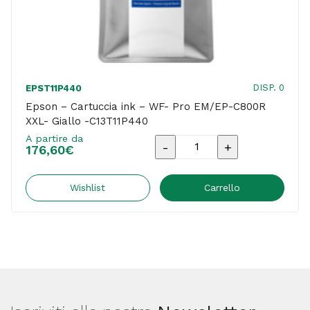
DISP. 0
EPST11P440
Epson – Cartuccia ink – WF- Pro EM/EP-C800R
XXL- Giallo -C13T11P440
A partire da
Epson
176,60
€
-
Cartuccia
Wishlist
Carrello
ink
-
WF-
Pro
EM/EP-