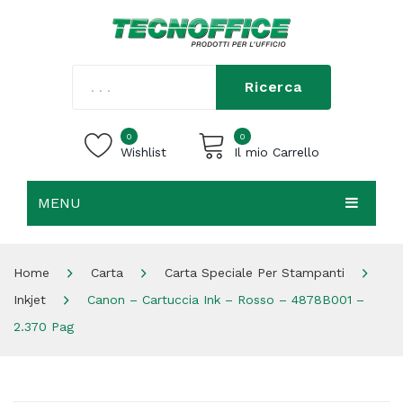
Ricerca
0
0
Wishlist
Il mio Carrello
MENU
Carrello vuoto.
HOME
Home
Carta
Carta Speciale Per Stampanti
CHI SIAMO
Inkjet
Canon – Cartuccia Ink – Rosso – 4878B001 –
SHOP
2.370 Pag
CONTATTI
ACCEDI / REGISTRATI