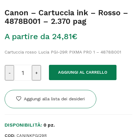
Canon – Cartuccia ink – Rosso –
4878B001 – 2.370 pag
A partire da
24,81
€
Cartuccia rosso Lucia PGI-29R PIXMA PRO 1 – 4878B001
Canon
AGGIUNGI AL CARRELLO
-
Cartuccia
ink
-
Aggiungi alla lista dei desideri
Rosso
-
4878B001
DISPONIBILITÀ:
-
0 pz.
2.370
COD:
CANINKPGI29R