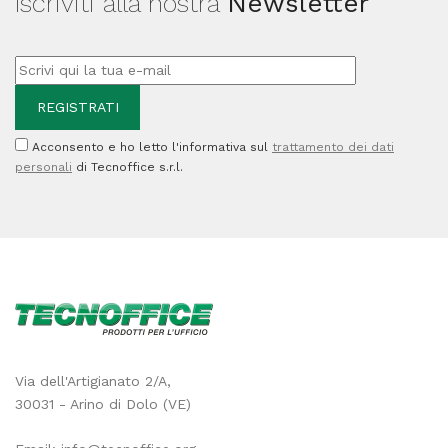
Iscriviti alla nostra
Newsletter
C800R
XXL-
Giallo
-
C13T11P440
Acconsento e ho letto l'informativa sul
trattamento dei dati
quantità
personali
di Tecnoffice s.r.l.
Via dell'Artigianato 2/A,
30031 - Arino di Dolo (VE)