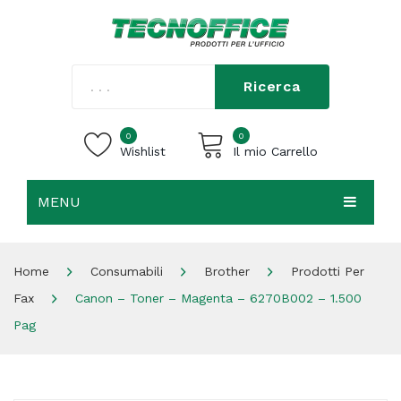
Ricerca
0
0
Wishlist
Il mio Carrello
MENU
Carrello vuoto.
HOME
Home
Consumabili
Brother
Prodotti Per
CHI SIAMO
Fax
Canon – Toner – Magenta – 6270B002 – 1.500
SHOP
Pag
CONTATTI
ACCEDI / REGISTRATI