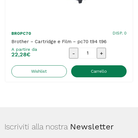
DISP. 0
BROPC70
Brother – Cartridge e Film – pc70 t94 t96
A partire da
Brother
22,28
€
-
Cartridge
Wishlist
Carrello
e
Film
-
pc70
t94
Iscriviti alla nostra
Newsletter
t96
quantità