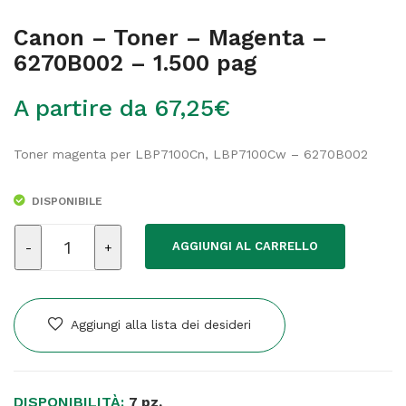
Canon – Toner – Magenta –
6270B002 – 1.500 pag
A partire da
67,25
€
Toner magenta per LBP7100Cn, LBP7100Cw – 6270B002
DISPONIBILE
Canon
AGGIUNGI AL CARRELLO
-
Toner
-
Magenta
Aggiungi alla lista dei desideri
-
6270B002
-
DISPONIBILITÀ:
1.500
7 pz.