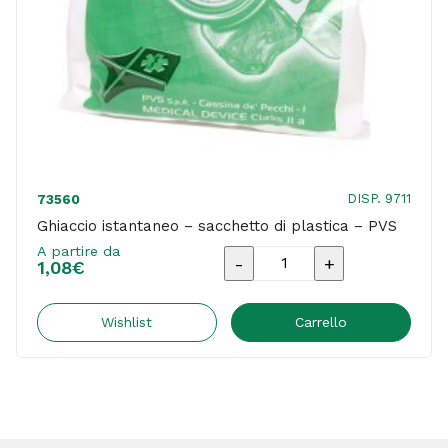
DISP. 9711
73560
Ghiaccio istantaneo – sacchetto di plastica – PVS
A partire da
Ghiaccio
1,08
€
istantaneo
-
Wishlist
Carrello
sacchetto
di
plastica
-