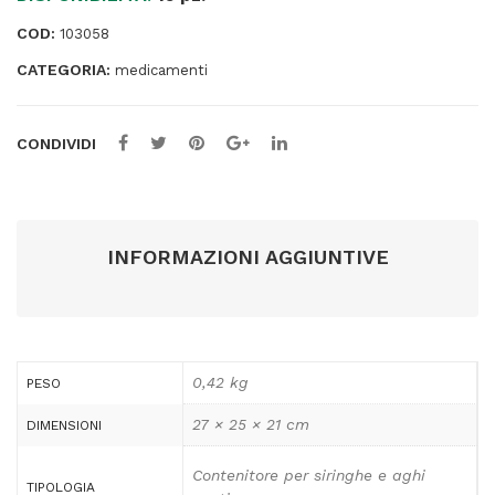
-
COD:
103058
PVS
CATEGORIA:
quantità
medicamenti
CONDIVIDI
INFORMAZIONI AGGIUNTIVE
0,42 kg
PESO
27 × 25 × 21 cm
DIMENSIONI
Contenitore per siringhe e aghi
TIPOLOGIA