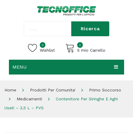
Ricerca
0
0
Wishlist
Il mio Carrello
MENU
Carrello vuoto.
HOME
Home
Prodotti Per Comunita'
Primo Soccorso
CHI SIAMO
Medicamenti
Contenitore Per Siringhe E Aghi
SHOP
Usati – 3,5 L – PVS
CONTATTI
ACCEDI / REGISTRATI