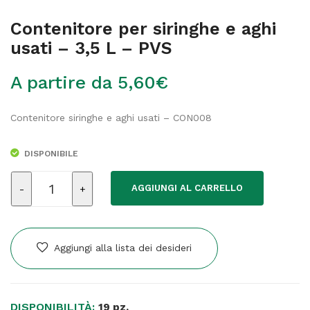
Contenitore per siringhe e aghi
usati – 3,5 L – PVS
A partire da
5,60
€
Contenitore siringhe e aghi usati – CON008
DISPONIBILE
Contenitore
AGGIUNGI AL CARRELLO
per
siringhe
e
aghi
Aggiungi alla lista dei desideri
usati
-
3,5
DISPONIBILITÀ:
L
19 pz.