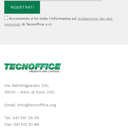
180
mic
Acconsento e ho letto l'informativa sul
trattamento dei dati
-
personali
di Tecnoffice s.r.l.
c/alette
-
laccato
-
azzurro
scuro
-
Via dell'Artigianato 2/A,
Sei
30031 - Arino di Dolo (VE)
Rota
Email:
info@tecnoffice.org
quantità
Tel:
041 510 26 56
Fax: 041 512 81 96