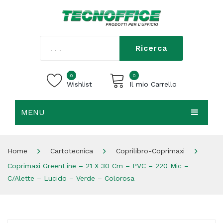
Ricerca
0
0
Wishlist
Il mio Carrello
MENU
Carrello vuoto.
HOME
Home
Cartotecnica
Coprilibro-Coprimaxi
CHI SIAMO
Coprimaxi GreenLine – 21 X 30 Cm – PVC – 220 Mic –
SHOP
C/alette – Lucido – Verde – Colorosa
CONTATTI
ACCEDI / REGISTRATI