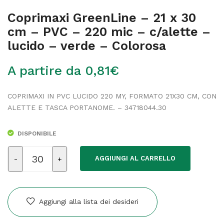
Coprimaxi GreenLine – 21 x 30
cm – PVC – 220 mic – c/alette –
lucido – verde – Colorosa
A partire da
0,81
€
COPRIMAXI IN PVC LUCIDO 220 MY, FORMATO 21X30 CM, CON
ALETTE E TASCA PORTANOME. – 34718044.30
DISPONIBILE
Coprimaxi
AGGIUNGI AL CARRELLO
GreenLine
-
21
x
Aggiungi alla lista dei desideri
30
cm