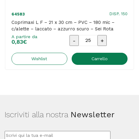
DISP. 150
64583
Coprimaxi L F – 21 x 30 cm – PVC – 180 mic –
c/alette – laccato – azzurro scuro – Sei Rota
A partire da
Coprimaxi
0,83
€
L
F
Wishlist
Carrello
-
21
x
30
cm
Iscriviti alla nostra
Newsletter
-
PVC
-