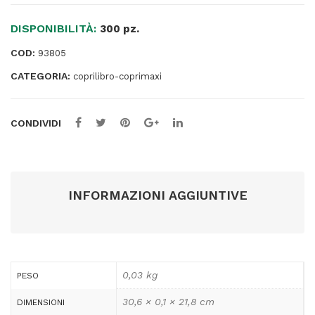
-
DISPONIBILITÀ:
PVC
300 pz.
-
COD:
93805
220
CATEGORIA:
mic
coprilibro-coprimaxi
-
c/alette
CONDIVIDI
-
lucido
-
verde
-
INFORMAZIONI AGGIUNTIVE
Colorosa
quantità
0,03 kg
PESO
30,6 × 0,1 × 21,8 cm
DIMENSIONI