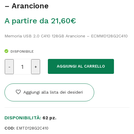
– Arancione
A partire da
21,60
€
Memoria USB 2.0 C410 128GB Arancione – ECMMD128G2C410
DISPONIBILE
Emtec
AGGIUNGI AL CARRELLO
-
Usb
2.0
-
Aggiungi alla lista dei desideri
C410
-
128
DISPONIBILITÀ:
GB
62 pz.
-
COD:
EMTD128G2C410
Arancione