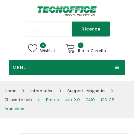
Ricerca
0
0
Wishlist
Il mio Carrello
MENU
Carrello vuoto.
HOME
Home
Informatica
Supporti Magnetici
CHI SIAMO
Chiavette Usb
Emtec – Usb 2.0 – C410 – 128 GB –
SHOP
Arancione
CONTATTI
ACCEDI / REGISTRATI