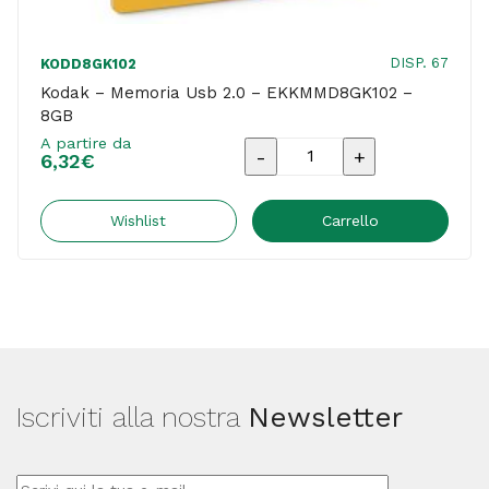
DISP. 67
KODD8GK102
Kodak – Memoria Usb 2.0 – EKKMMD8GK102 –
8GB
A partire da
Kodak
6,32
€
-
Memoria
Wishlist
Carrello
Usb
2.0
-
EKKMMD8GK102
-
Iscriviti alla nostra
Newsletter
8GB
quantità