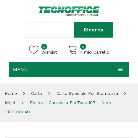
Ricerca
0
0
Wishlist
Il mio Carrello
MENU
Carrello vuoto.
HOME
Home
Carta
Carta Speciale Per Stampanti
CHI SIAMO
Inkjet
Epson – Cartuccia EcoTank 107 – Nero –
SHOP
C13T09B140
CONTATTI
ACCEDI / REGISTRATI