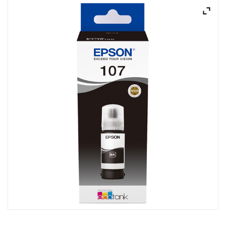
ACQUISTATI
WISHLIST
ORDINI