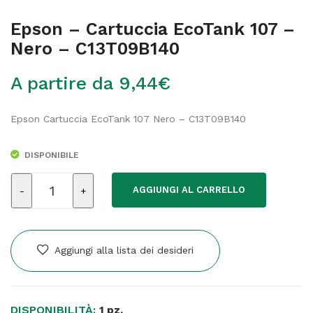
Epson – Cartuccia EcoTank 107 –
Nero – C13T09B140
A partire da
9,44
€
Epson Cartuccia EcoTank 107 Nero – C13T09B140
DISPONIBILE
Epson
AGGIUNGI AL CARRELLO
-
Cartuccia
EcoTank
107
Aggiungi alla lista dei desideri
-
Nero
-
DISPONIBILITÀ:
C13T09B140
1 pz.