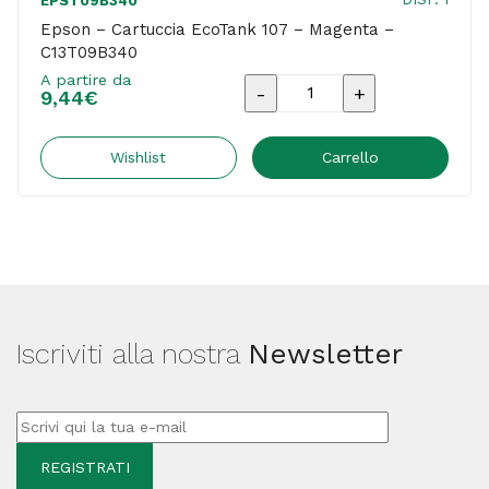
EPST09B340
Epson – Cartuccia EcoTank 107 – Magenta –
C13T09B340
A partire da
Epson
9,44
€
-
Cartuccia
Wishlist
Carrello
EcoTank
107
-
Magenta
-
Iscriviti alla nostra
Newsletter
C13T09B340
quantità