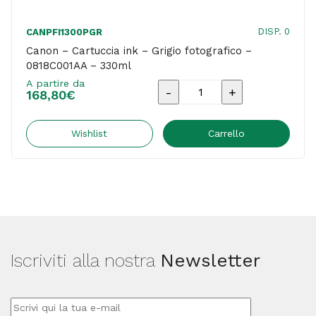
DISP. 0
CANPFI1300PGR
Canon – Cartuccia ink – Grigio fotografico –
0818C001AA – 330ml
A partire da
Canon
168,80
€
-
Cartuccia
Wishlist
Carrello
ink
-
Grigio
fotografico
-
Iscriviti alla nostra
Newsletter
0818C001AA
-
330ml