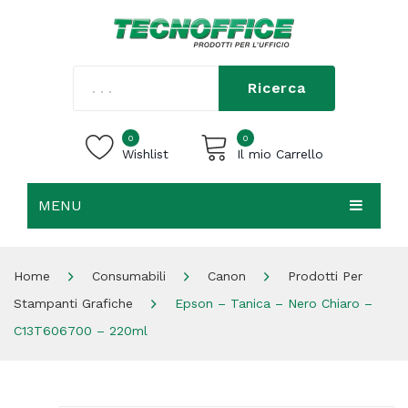
Ricerca
0
0
Wishlist
Il mio Carrello
MENU
Carrello vuoto.
HOME
Home
Consumabili
Canon
Prodotti Per
CHI SIAMO
Stampanti Grafiche
Epson – Tanica – Nero Chiaro –
SHOP
C13T606700 – 220ml
CONTATTI
ACCEDI / REGISTRATI