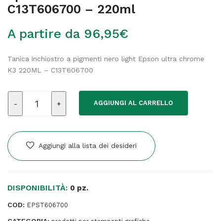
C13T606700 – 220ml
A partire da
96,95
€
Tanica inchiostro a pigmenti nero light Epson ultra chrome
K3 220ML – C13T606700
Epson
AGGIUNGI AL CARRELLO
-
Tanica
-
Nero
Aggiungi alla lista dei desideri
chiaro
-
C13T606700
DISPONIBILITÀ:
-
0 pz.
220ml
COD:
EPST606700
quantità