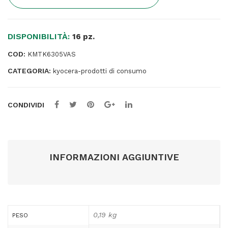
-
WT-
860
DISPONIBILITÀ:
-
16 pz.
1902LC0UN0
COD:
KMTK6305VAS
-
CATEGORIA:
25.000
kyocera-prodotti di consumo
pag
C/M/Y
CONDIVIDI
/
100.000
pag
K
quantità
INFORMAZIONI AGGIUNTIVE
0,19 kg
PESO