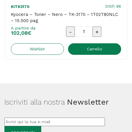
DISP. 86
KITK3170
Kyocera – Toner – Nero – TK-3170 – 1T02T80NLC
– 15.500 pag
A partire da
Kyocera
102,08
€
-
Toner
Wishlist
Carrello
-
Nero
-
TK-
3170
Iscriviti alla nostra
Newsletter
-
1T02T80NLC
-
15.500