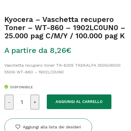
Kyocera – Vaschetta recupero
Toner – WT-860 – 1902LC0UN0 –
25.000 pag C/M/Y / 100.000 pag K
A partire da
8,26
€
Vaschetta recupero toner TK-6305 TASKALFA 3500i/4500i
5500i WT-860 – 1902LC0UN0
DISPONIBILE
Kyocera
AGGIUNGI AL CARRELLO
-
Vaschetta
recupero
Toner
Aggiungi alla lista dei desideri