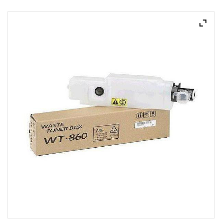
ACQUISTATI
WISHLIST
ORDINI