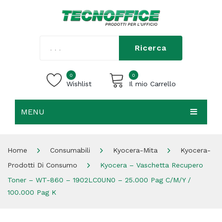
Ricerca
0
0
Wishlist
Il mio Carrello
MENU
Carrello vuoto.
HOME
Home
Consumabili
Kyocera-Mita
Kyocera-
CHI SIAMO
Prodotti Di Consumo
Kyocera – Vaschetta Recupero
SHOP
Toner – WT-860 – 1902LC0UN0 – 25.000 Pag C/M/Y /
100.000 Pag K
CONTATTI
ACCEDI / REGISTRATI