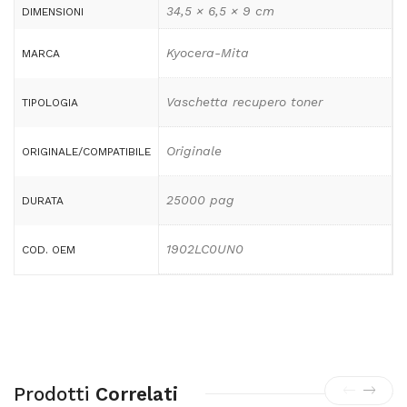
34,5 × 6,5 × 9 cm
DIMENSIONI
Kyocera-Mita
MARCA
Vaschetta recupero toner
TIPOLOGIA
Originale
ORIGINALE/COMPATIBILE
25000 pag
DURATA
1902LC0UN0
COD. OEM
Prodotti
Correlati