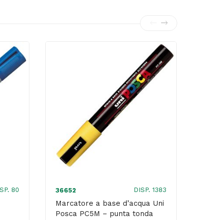
SP. 80
DISP. 1383
36652
3035
Marcatore a base d’acqua Uni
Marc
Posca PC5M – punta tonda
punt