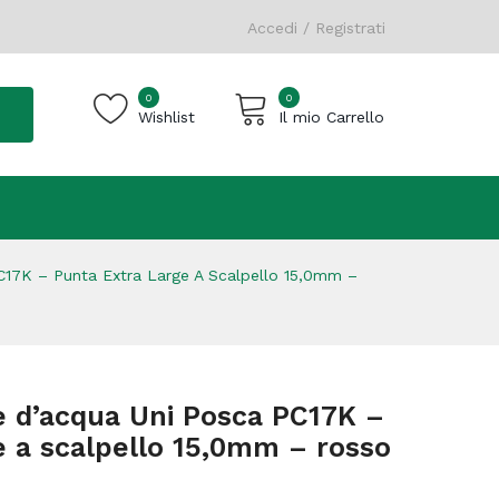
Accedi / Registrati
0
0
Wishlist
Il mio Carrello
Carrello vuoto.
17K – Punta Extra Large A Scalpello 15,0mm –
e d’acqua Uni Posca PC17K –
e a scalpello 15,0mm – rosso