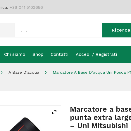
nica:
+39 041 5102656
Ricerca
Chi siamo
Shop
Contatti
Accedi / Registrati
Chi siamo
Shop
Contatti
Accedi / Registrati
A Base D'acqua
Marcatore A Base D’acqua Uni Posca PC
Marcatore a bas
punta extra larg
– Uni Mitsubishi