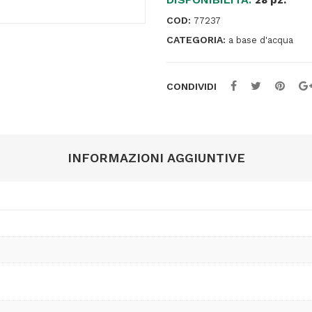
extra
COD:
77237
large
CATEGORIA:
a base d'acqua
a
scalpello
15,0mm
CONDIVIDI
-
rosso
-
Uni
INFORMAZIONI AGGIUNTIVE
Mitsubishi
quantità