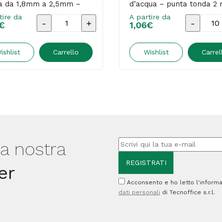
a da 1,8mm a 2,5mm –
d’acqua – punta tonda 2
 – Uni Mitsubishi
blu – Staedtler
tire da
A partire da
Marcatore
Marcato
€
1,06
€
a
Lumocol
base
Flipchar
ishlist
Carrello
Wishlist
Carrel
d'acqua
356
Uni
-
Posca
a
PC5M
base
-
d'acqua
punta
-
lla nostra
tonda
punta
er
media
tonda
Acconsento e ho letto l'informa
da
2
dati personali
di Tecnoffice s.r.l.
1,8mm
mm
a
-