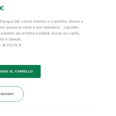
€
d’acqua dal colore intenso e coprente. Sicuro e
 non passa la carta e non sbiadisce . Lasciato
 coperto da un’altra tonalità. Scrive su: carta,
le e tessuti.
 – M PC17K R
UNGI AL CARRELLO
 desideri