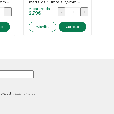
 mm –
media da 1,8mm a 2,5mm –
ross
giallo – Uni Mitsubishi
A par
A partire da
re
Marcatore
1,71
2,79
€
or
a
t
base
lo
Wishlist
Carrello
d'acqua
Uni
Posca
PC5M
-
punta
tonda
media
tiva sul
trattamento dei
da
1,8mm
a