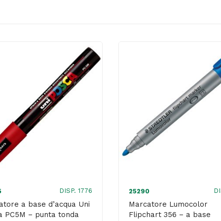
DISP. 1776
DI
5
25290
atore a base d’acqua Uni
Marcatore Lumocolor
a PC5M – punta tonda
Flipchart 356 – a base