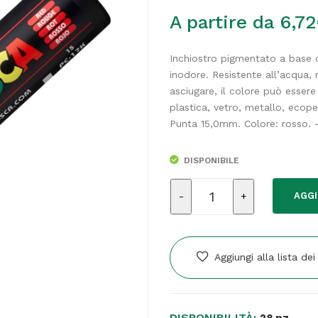
A partire da
6,72
Inchiostro pigmentato a base 
inodore. Resistente all’acqua,
asciugare, il colore può essere
plastica, vetro, metallo, ecopel
Punta 15,0mm. Colore: rosso.
DISPONIBILE
Marcatore
AGGI
a
base
d'acqua
Uni
Aggiungi alla lista dei
Posca
PC17K
-
DISPONIBILITÀ:
punta
28 pz.