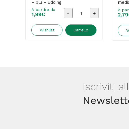
– blu – Edding
medi
rosso
A partire da
A par
Marcatore
1,99
€
2,79
permanente
33
Wishlist
Carrello
W
-
punta
scalpello
-
da
1
Iscriviti a
a
Newslett
5
mm
-
blu