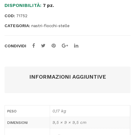
DISPONIBILITÀ:
-
7 pz.
Bolis
COD:
71752
quantità
CATEGORIA:
nastri-fiocchi-stelle
CONDIVIDI
INFORMAZIONI AGGIUNTIVE
0,17 kg
PESO
9,5 × 9 × 9,5 cm
DIMENSIONI