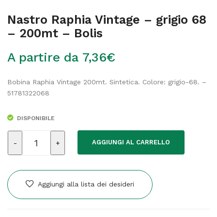
Nastro Raphia Vintage – grigio 68
– 200mt – Bolis
A partire da
7,36
€
Bobina Raphia Vintage 200mt. Sintetica. Colore: grigio-68. –
51781322068
DISPONIBILE
Nastro
AGGIUNGI AL CARRELLO
Raphia
Vintage
-
grigio
Aggiungi alla lista dei desideri
68
-
200mt