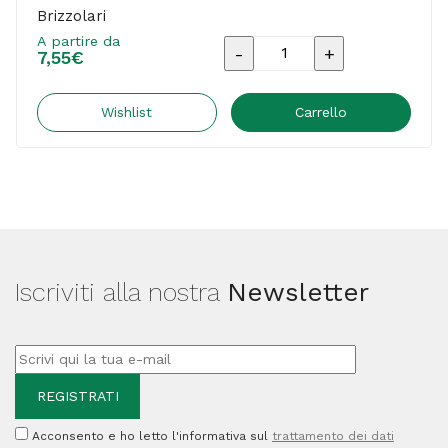
Brizzolari
A partire da
Nastro
7,55
€
Rafia
sintetica
Wishlist
Carrello
-
avana
32
-
5mmx200mt
Iscriviti alla nostra
Newsletter
-
Brizzolari
quantità
Acconsento e ho letto l'informativa sul
trattamento dei dati