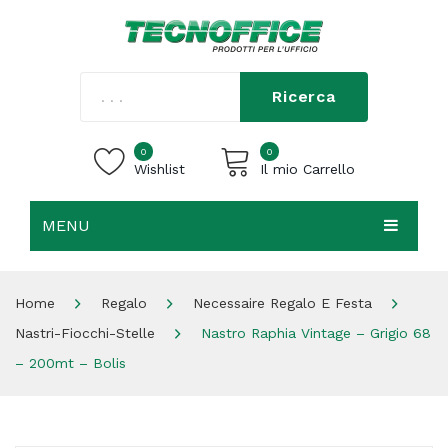
Ricerca
0
0
Wishlist
Il mio Carrello
MENU
Carrello vuoto.
HOME
Home
Regalo
Necessaire Regalo E Festa
CHI SIAMO
Nastri-Fiocchi-Stelle
Nastro Raphia Vintage – Grigio 68
SHOP
– 200mt – Bolis
CONTATTI
ACCEDI / REGISTRATI