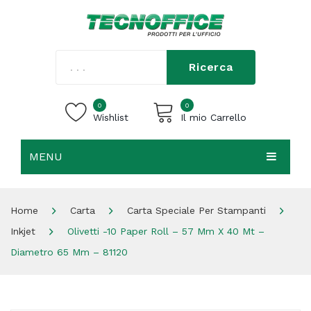
Ricerca
0
0
Wishlist
Il mio Carrello
MENU
Carrello vuoto.
HOME
Home
Carta
Carta Speciale Per Stampanti
CHI SIAMO
Inkjet
Olivetti -10 Paper Roll – 57 Mm X 40 Mt –
SHOP
Diametro 65 Mm – 81120
CONTATTI
ACCEDI / REGISTRATI