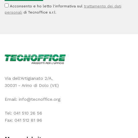
Acconsento e ho letto l'informativa sul
trattamento dei dati
opaca
personali
di Tecnoffice s.r.l.
-
bianco
-
As
Marri
-
conf.
Via dell'Artigianato 2/A,
125
30031 - Arino di Dolo (VE)
fogli
Email:
info@tecnoffice.org
quantità
Tel:
041 510 26 56
Fax: 041 512 81 96