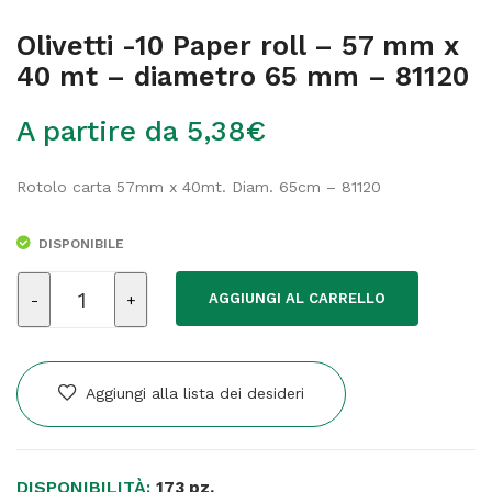
Olivetti -10 Paper roll – 57 mm x
40 mt – diametro 65 mm – 81120
A partire da
5,38
€
Rotolo carta 57mm x 40mt. Diam. 65cm – 81120
DISPONIBILE
Olivetti
AGGIUNGI AL CARRELLO
-10
Paper
roll
-
Aggiungi alla lista dei desideri
57
mm
x
DISPONIBILITÀ:
40
173 pz.