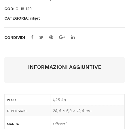
mt
COD:
OLI81120
-
CATEGORIA:
diametro
inkjet
65
mm
CONDIVIDI
-
81120
quantità
INFORMAZIONI AGGIUNTIVE
1,25 kg
PESO
29,4 × 6,3 × 12,8 cm
DIMENSIONI
Olivetti
MARCA