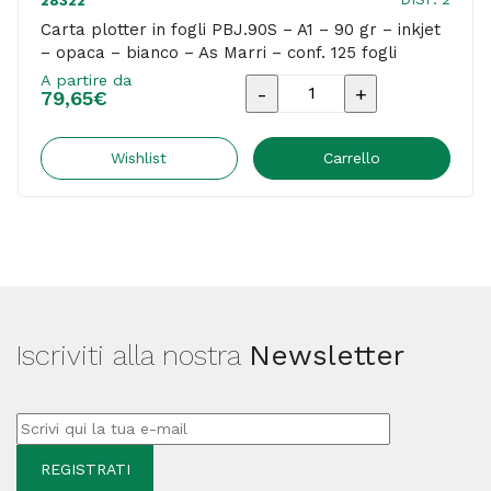
28322
Carta plotter in fogli PBJ.90S – A1 – 90 gr – inkjet
– opaca – bianco – As Marri – conf. 125 fogli
A partire da
Carta
79,65
€
plotter
in
Wishlist
Carrello
fogli
PBJ.90S
-
A1
-
Iscriviti alla nostra
Newsletter
90
gr
-
inkjet
-