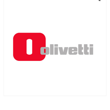
ACQUISTATI
WISHLIST
ORDINI