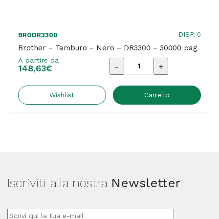
DISP. 0
BRODR3300
Brother – Tamburo – Nero – DR3300 – 30000 pag
A partire da
Brother
148,63
€
-
Tamburo
Wishlist
Carrello
-
Nero
-
DR3300
-
Iscriviti alla nostra
Newsletter
30000
pag
quantità