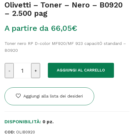
Olivetti – Toner – Nero – B0920
– 2.500 pag
A partire da
66,05
€
Toner nero RP D-color MF920/MF 923 capacitÓ standard –
B0920
Olivetti
AGGIUNGI AL CARRELLO
-
Toner
-
Nero
Aggiungi alla lista dei desideri
-
B0920
-
DISPONIBILITÀ:
2.500
0 pz.
pag
COD:
OLIB0920