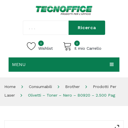
Ricerca
0
0
Wishlist
Il mio Carrello
MENU
Carrello vuoto.
HOME
Home
Consumabili
Brother
Prodotti Per
CHI SIAMO
Laser
Olivetti – Toner – Nero – B0920 – 2.500 Pag
SHOP
CONTATTI
ACCEDI / REGISTRATI