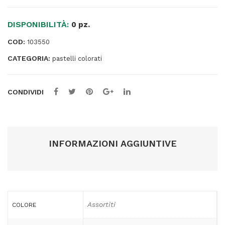
-
expo
DISPONIBILITÀ:
49
0 pz.
astucci
COD:
103550
quantità
CATEGORIA:
pastelli colorati
CONDIVIDI
INFORMAZIONI AGGIUNTIVE
Assortiti
COLORE