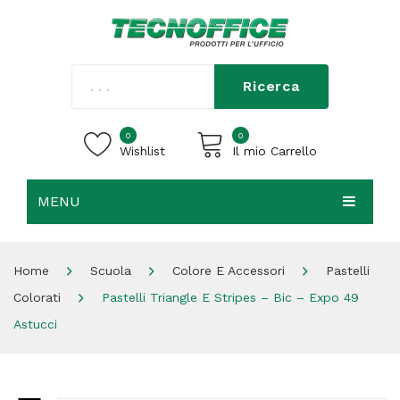
Ricerca
0
0
Wishlist
Il mio Carrello
MENU
Carrello vuoto.
HOME
Home
Scuola
Colore E Accessori
Pastelli
CHI SIAMO
Colorati
Pastelli Triangle E Stripes – Bic – Expo 49
SHOP
Astucci
CONTATTI
ACCEDI / REGISTRATI