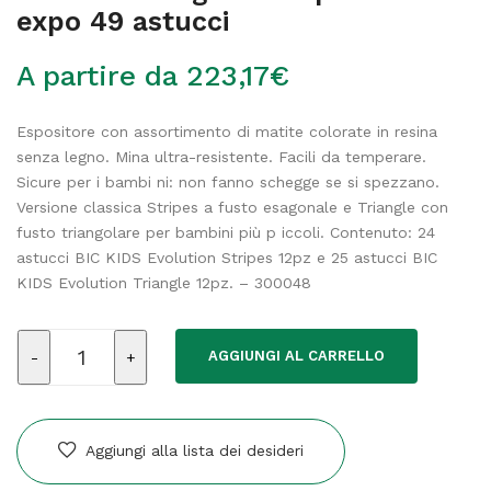
expo 49 astucci
A partire da
223,17
€
Espositore con assortimento di matite colorate in resina
senza legno. Mina ultra-resistente. Facili da temperare.
Sicure per i bambi ni: non fanno schegge se si spezzano.
Versione classica Stripes a fusto esagonale e Triangle con
fusto triangolare per bambini più p iccoli. Contenuto: 24
astucci BIC KIDS Evolution Stripes 12pz e 25 astucci BIC
KIDS Evolution Triangle 12pz. – 300048
Pastelli
AGGIUNGI AL CARRELLO
Triangle
e
Stripes
-
Aggiungi alla lista dei desideri
Bic