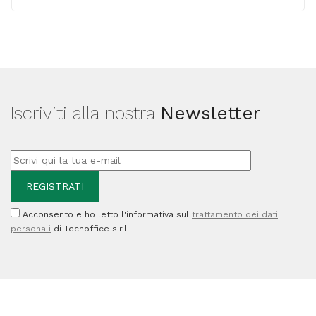
8773
-
tratto
2,50
mm
Iscriviti alla nostra
Newsletter
-
colori
assortiti
-
Stabilo
Acconsento e ho letto l'informativa sul
trattamento dei dati
-
personali
di Tecnoffice s.r.l.
astuccio
in
metallo
12