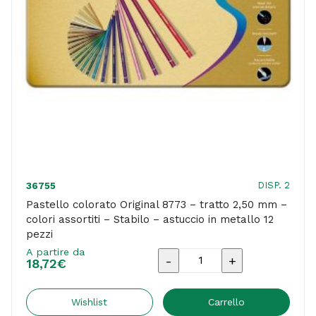
DISP. 2
36755
Pastello colorato Original 8773 – tratto 2,50 mm –
colori assortiti – Stabilo – astuccio in metallo 12
pezzi
A partire da
Pastello
18,72
€
colorato
Original
Wishlist
Carrello