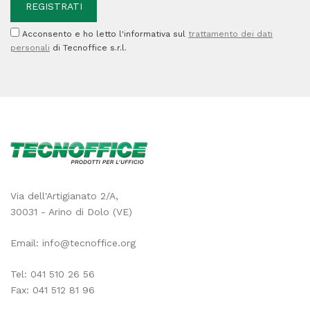
astuccio
Acconsento e ho letto l'informativa sul
trattamento dei dati
24
personali
di Tecnoffice s.r.l.
pezzi
quantità
Via dell'Artigianato 2/A,
30031 - Arino di Dolo (VE)
Email:
info@tecnoffice.org
Tel:
041 510 26 56
Fax: 041 512 81 96