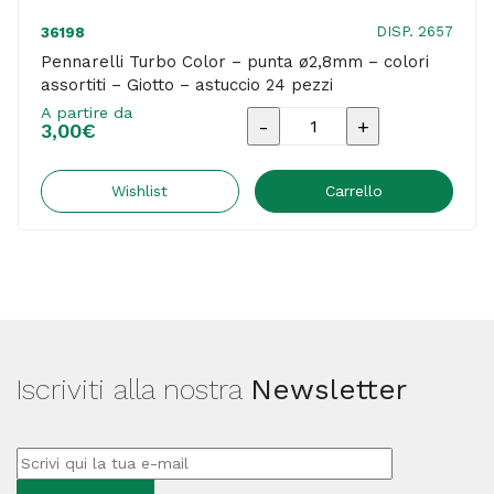
DISP. 2657
36198
Pennarelli Turbo Color – punta ø2,8mm – colori
assortiti – Giotto – astuccio 24 pezzi
A partire da
Pennarelli
3,00
€
Turbo
Color
Wishlist
Carrello
-
punta
ø2,8mm
-
colori
Iscriviti alla nostra
Newsletter
assortiti
-
Giotto
-