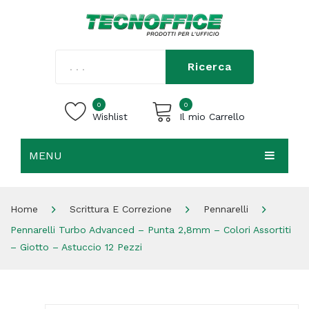
Ricerca
0
0
Wishlist
Il mio Carrello
MENU
Carrello vuoto.
HOME
Home
Scrittura E Correzione
Pennarelli
CHI SIAMO
Pennarelli Turbo Advanced – Punta 2,8mm – Colori Assortiti
SHOP
– Giotto – Astuccio 12 Pezzi
CONTATTI
ACCEDI / REGISTRATI