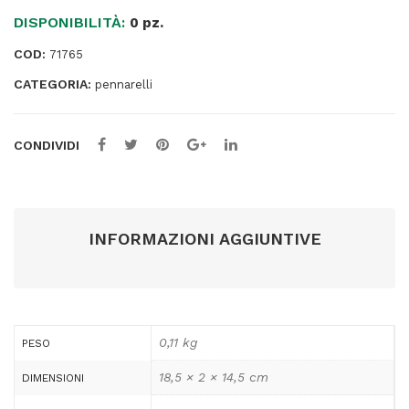
colori
DISPONIBILITÀ:
assortiti
0 pz.
-
COD:
71765
Giotto
CATEGORIA:
-
pennarelli
astuccio
12
CONDIVIDI
pezzi
quantità
INFORMAZIONI AGGIUNTIVE
0,11 kg
PESO
18,5 × 2 × 14,5 cm
DIMENSIONI