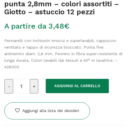
punta 2,8mm – colori assortiti –
Giotto – astuccio 12 pezzi
A partire da
3,48
€
Pennarelli con inchiostri innocui e superlavabili, cappuccio
ventilato e tappo di sicurezza bloccato. Punta fine
antirientro diam. 2,8 mm. Pennino in fibra super-resistente di
lunga durata. Colori lavabili dai tessuti a 40° in lavatrice. –
426000
Pennarelli
AGGIUNGI AL CARRELLO
Turbo
Advanced
-
punta
Aggiungi alla lista dei desideri
2,8mm
-