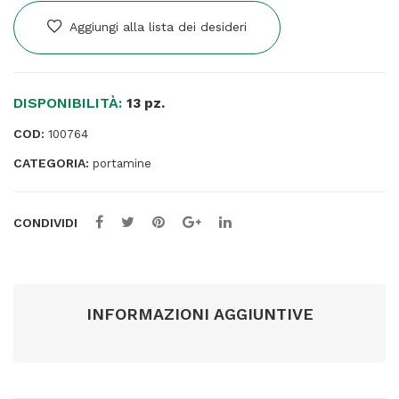
-
mina
Aggiungi alla lista dei desideri
0,5
mm
-
DISPONIBILITÀ:
fusto
13 pz.
sky
COD:
100764
blue
CATEGORIA:
-
portamine
Faber-
Castell
CONDIVIDI
quantità
INFORMAZIONI AGGIUNTIVE