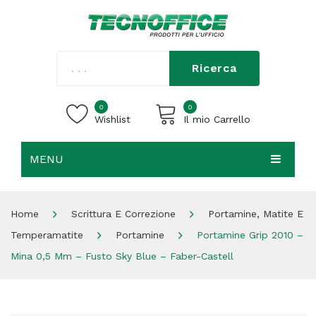
Ricerca
0
0
Wishlist
Il mio Carrello
MENU
Carrello vuoto.
HOME
Home
Scrittura E Correzione
Portamine, Matite E
CHI SIAMO
Temperamatite
Portamine
Portamine Grip 2010 –
SHOP
Mina 0,5 Mm – Fusto Sky Blue – Faber-Castell
CONTATTI
ACCEDI / REGISTRATI