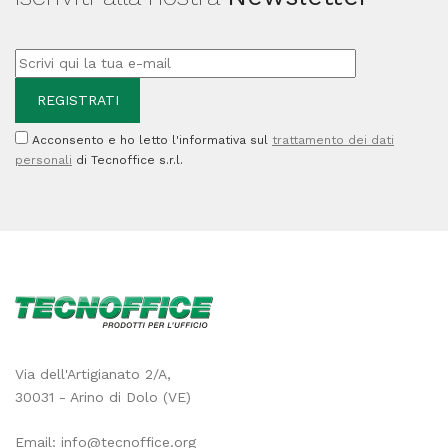
-
Bic
-
scatola
Acconsento e ho letto l'informativa sul
trattamento dei dati
12
personali
di Tecnoffice s.r.l.
portamine
quantità
Via dell'Artigianato 2/A,
30031 - Arino di Dolo (VE)
Email:
info@tecnoffice.org