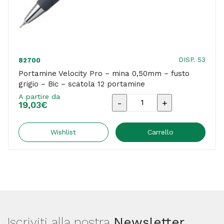
DISP. 53
82700
Portamine Velocity Pro – mina 0,50mm – fusto
grigio – Bic – scatola 12 portamine
A partire da
Portamine
19,03
€
Velocity
Pro
Wishlist
Carrello
-
mina
0,50mm
-
fusto
Iscriviti alla nostra
Newsletter
grigio