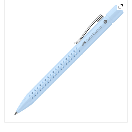
ACQUISTATI
WISHLIST
ORDINI