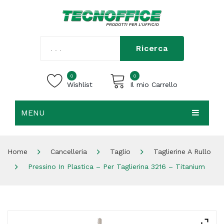
Ricerca
0
0
Wishlist
Il mio Carrello
MENU
Carrello vuoto.
HOME
Home
Cancelleria
Taglio
Taglierine A Rullo
CHI SIAMO
Pressino In Plastica – Per Taglierina 3216 – Titanium
SHOP
CONTATTI
ACCEDI / REGISTRATI