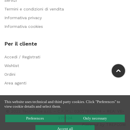
Servizi
Termini e condizioni di vendita
Informativa privacy
Informativa cookies
Per il cliente
Accedi / Registrati
Wishlist
Ordini
Area agenti
This website uses technical and third party cookies. Click "Preferences" to
view cookie details and select them.
© 2022 Tecnoffice s.r.l. – C.F./P.I.: 03027850274 – REA: VE-
275524
Preferences
Only necessary
Powered by
TREFCOM
Accept all