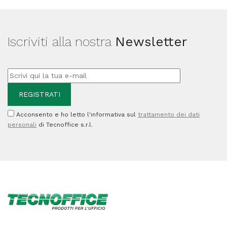
70,5
x
Iscriviti alla nostra
Newsletter
36
cm
-
510
mm
Acconsento e ho letto l'informativa sul
trattamento dei dati
-
personali
di Tecnoffice s.r.l.
20
fogli
-
blu/grigio
-
Dahle
quantità