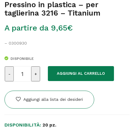
Pressino in plastica – per
taglierina 3216 – Titanium
A partire da
9,65
€
– 0300930
DISPONIBILE
Pressino
AGGIUNGI AL CARRELLO
in
plastica
-
per
Aggiungi alla lista dei desideri
taglierina
3216
-
DISPONIBILITÀ:
Titanium
20 pz.
quantità