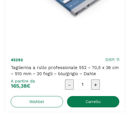
DISP. 11
45292
Taglierina a rullo professionale 552 – 70,5 x 36 cm
– 510 mm – 20 fogli – blu/grigio – Dahle
A partire da
Taglierina
165,38
€
a
rullo
Wishlist
Carrello
professionale
552
-