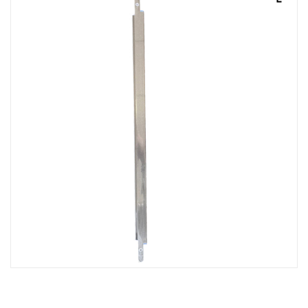
ACQUISTATI
WISHLIST
ORDINI