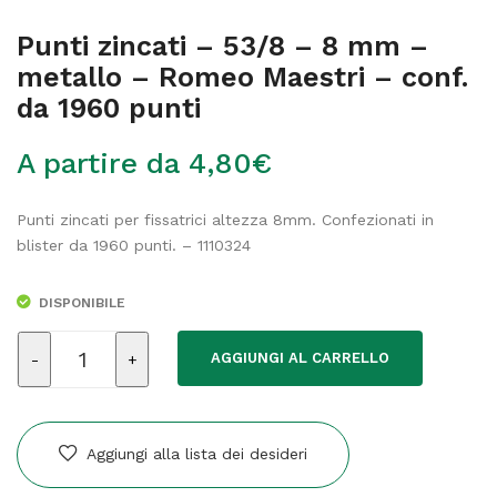
Punti zincati – 53/8 – 8 mm –
metallo – Romeo Maestri – conf.
da 1960 punti
A partire da
4,80
€
Punti zincati per fissatrici altezza 8mm. Confezionati in
blister da 1960 punti. – 1110324
DISPONIBILE
Punti
AGGIUNGI AL CARRELLO
zincati
-
53/8
-
Aggiungi alla lista dei desideri
8