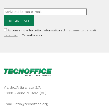
-
Rapid
-
conf.
Acconsento e ho letto l'informativa sul
trattamento dei dati
5000
personali
di Tecnoffice s.r.l.
pezzi
quantità
Via dell'Artigianato 2/A,
30031 - Arino di Dolo (VE)
Email:
info@tecnoffice.org