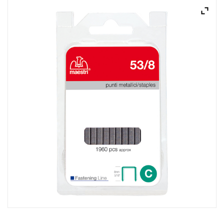
ACQUISTATI
WISHLIST
ORDINI