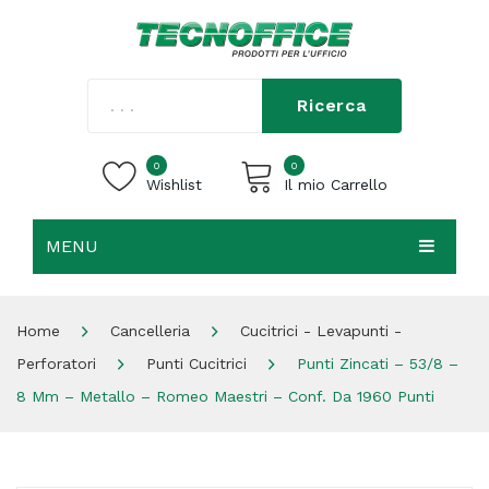
Ricerca
0
0
Wishlist
Il mio Carrello
MENU
Carrello vuoto.
HOME
Home
Cancelleria
Cucitrici - Levapunti -
CHI SIAMO
Perforatori
Punti Cucitrici
Punti Zincati – 53/8 –
SHOP
8 Mm – Metallo – Romeo Maestri – Conf. Da 1960 Punti
CONTATTI
ACCEDI / REGISTRATI