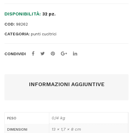
mm
-
DISPONIBILITÀ:
metallo
32 pz.
-
COD:
98262
Romeo
CATEGORIA:
Maestri
punti cucitrici
-
conf.
CONDIVIDI
da
1960
punti
quantità
INFORMAZIONI AGGIUNTIVE
0,14 kg
PESO
13 × 1,7 × 8 cm
DIMENSIONI