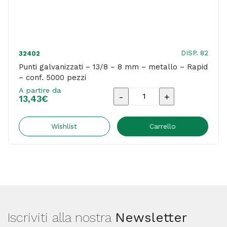
DISP. 82
32402
Punti galvanizzati – 13/8 – 8 mm – metallo – Rapid
– conf. 5000 pezzi
A partire da
Punti
13,43
€
galvanizzati
-
Wishlist
Carrello
13/8
-
8
mm
-
Iscriviti alla nostra
Newsletter
metallo