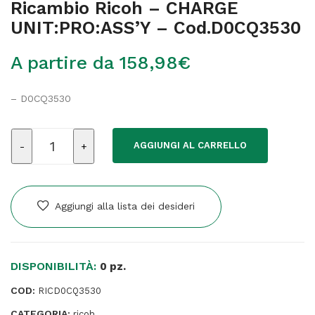
Ricambio Ricoh – CHARGE
UNIT:PRO:ASS’Y – Cod.D0CQ3530
A partire da
158,98
€
– D0CQ3530
Ricambio
AGGIUNGI AL CARRELLO
Ricoh
-
CHARGE
UNIT:PRO:ASS'Y
Aggiungi alla lista dei desideri
-
Cod.D0CQ3530
quantità
DISPONIBILITÀ:
0 pz.
COD:
RICD0CQ3530
CATEGORIA:
ricoh