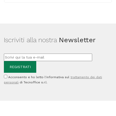
di
recupero
Toner
per
MP
Iscriviti alla nostra
Newsletter
C306/C406
-
5.000
PAG
-
Acconsento e ho letto l'informativa sul
trattamento dei dati
D0CB6401
personali
di Tecnoffice s.r.l.
quantità