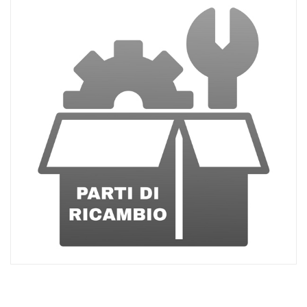
ACQUISTATI
WISHLIST
ORDINI