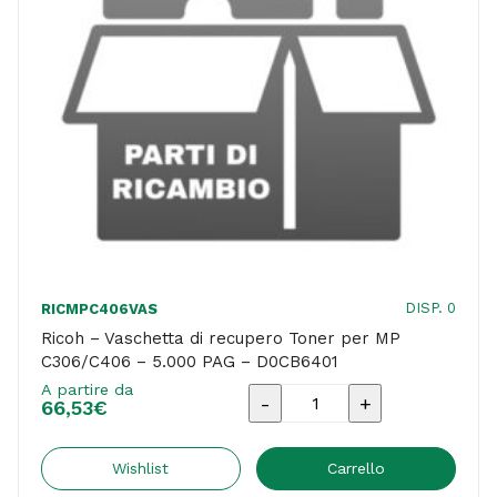
DISP. 0
RICMPC406VAS
Ricoh – Vaschetta di recupero Toner per MP
C306/C406 – 5.000 PAG – D0CB6401
A partire da
Ricoh
66,53
€
-
Vaschetta
Wishlist
Carrello