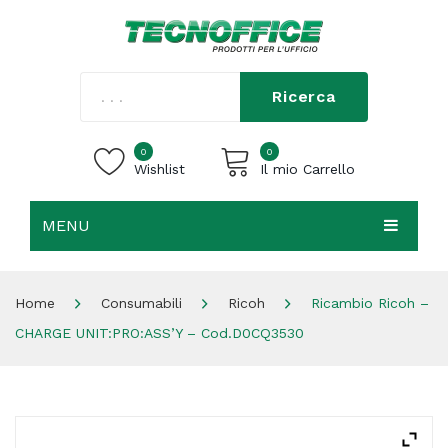
Ricerca
0
0
Wishlist
Il mio Carrello
MENU
Carrello vuoto.
HOME
Home
Consumabili
Ricoh
Ricambio Ricoh –
CHI SIAMO
CHARGE UNIT:PRO:ASS’Y – Cod.D0CQ3530
SHOP
CONTATTI
ACCEDI / REGISTRATI