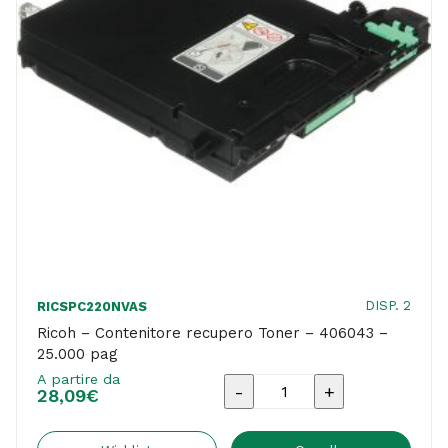
DISP. 2
RICSPC220NVAS
Ricoh – Contenitore recupero Toner – 406043 –
25.000 pag
A partire da
Ricoh
28,09
€
-