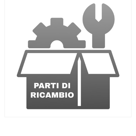
ACQUISTATI
WISHLIST
ORDINI