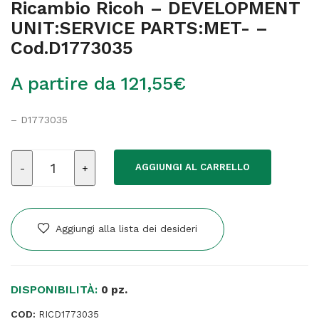
Ricambio Ricoh – DEVELOPMENT
UNIT:SERVICE PARTS:MET- –
Cod.D1773035
A partire da
121,55
€
– D1773035
Ricambio
AGGIUNGI AL CARRELLO
Ricoh
-
DEVELOPMENT
UNIT:SERVICE
Aggiungi alla lista dei desideri
PARTS:MET-
-
Cod.D1773035
DISPONIBILITÀ:
quantità
0 pz.
COD:
RICD1773035