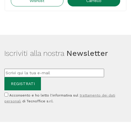
Contenitore
Wishlist
Carrello
recupero
Toner
-
406043
-
Iscriviti alla nostra
Newsletter
25.000
pag
quantità
Acconsento e ho letto l'informativa sul
trattamento dei dati
personali
di Tecnoffice s.r.l.