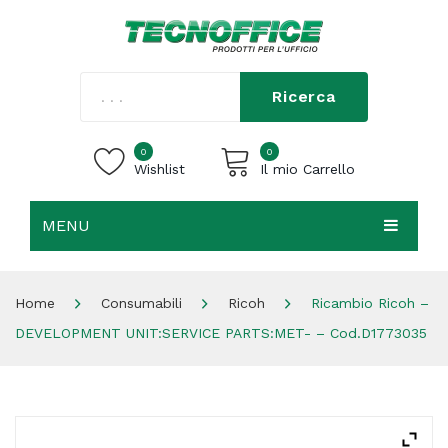
Ricerca
0
0
Wishlist
Il mio Carrello
MENU
Carrello vuoto.
HOME
Home
Consumabili
Ricoh
Ricambio Ricoh –
CHI SIAMO
DEVELOPMENT UNIT:SERVICE PARTS:MET- – Cod.D1773035
SHOP
CONTATTI
ACCEDI / REGISTRATI