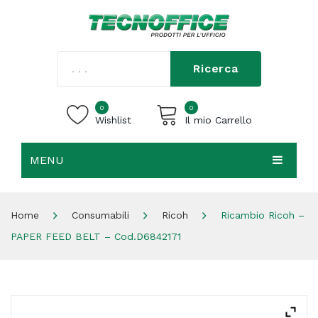
Ricerca
0
0
Wishlist
Il mio Carrello
MENU
Carrello vuoto.
HOME
Home
Consumabili
Ricoh
Ricambio Ricoh –
CHI SIAMO
PAPER FEED BELT – Cod.D6842171
SHOP
CONTATTI
ACCEDI / REGISTRATI