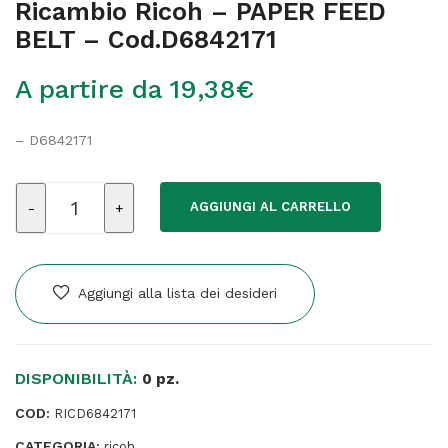
Ricambio Ricoh – PAPER FEED
BELT – Cod.D6842171
A partire da
19,38
€
– D6842171
Ricambio
AGGIUNGI AL CARRELLO
Ricoh
-
PAPER
FEED
Aggiungi alla lista dei desideri
BELT
-
Cod.D6842171
DISPONIBILITÀ:
quantità
0 pz.
COD:
RICD6842171
CATEGORIA:
ricoh