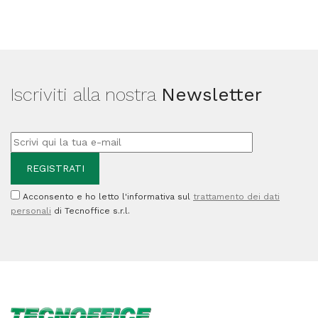
817562
-
1
Rotolo
Iscriviti alla nostra
Newsletter
quantità
Acconsento e ho letto l'informativa sul
trattamento dei dati
personali
di Tecnoffice s.r.l.