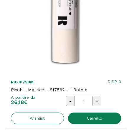
DISP. 0
RICJP750M
Ricoh – Matrice – 817562 – 1 Rotolo
A partire da
Ricoh
26,18
€
-
Matrice
Wishlist
Carrello
-