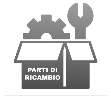
ACQUISTATI
WISHLIST
ORDINI