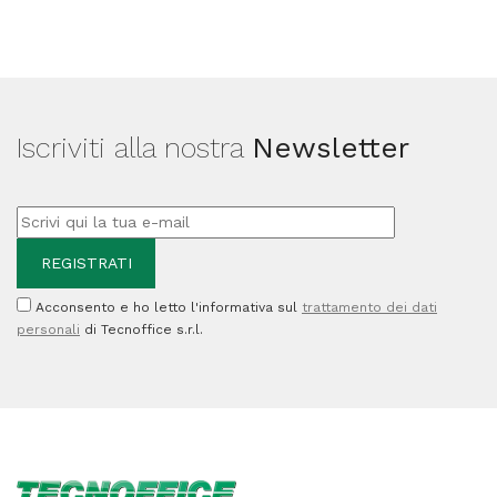
C/M/Y
-
402320
-
Iscriviti alla nostra
Newsletter
50.000
pag
quantità
Acconsento e ho letto l'informativa sul
trattamento dei dati
personali
di Tecnoffice s.r.l.