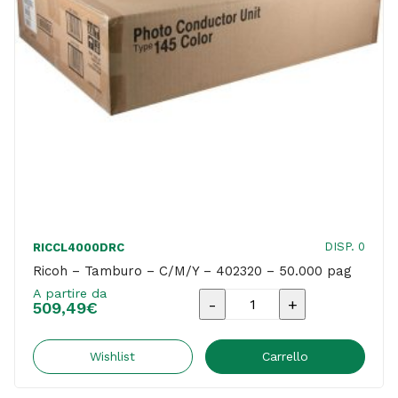
DISP. 0
RICCL4000DRC
Ricoh – Tamburo – C/M/Y – 402320 – 50.000 pag
A partire da
Ricoh
509,49
€
-
Tamburo
Wishlist
Carrello
-