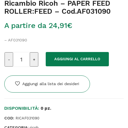
Ricambio Ricoh – PAPER FEED
ROLLER:FEED – Cod.AF031090
A partire da
24,91
€
– AF031090
Ricambio
AGGIUNGI AL CARRELLO
Ricoh
-
PAPER
FEED
Aggiungi alla lista dei desideri
ROLLER:FEED
-
Cod.AF031090
DISPONIBILITÀ:
quantità
0 pz.
COD:
RICAF031090
CATEGORIA:
ricoh