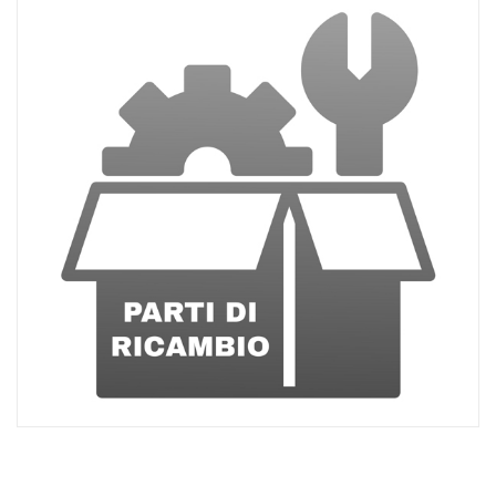
ACQUISTATI
WISHLIST
ORDINI