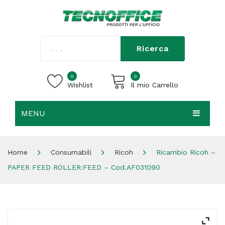
Ricerca
0
0
Wishlist
Il mio Carrello
MENU
Carrello vuoto.
HOME
Home
Consumabili
Ricoh
Ricambio Ricoh –
CHI SIAMO
PAPER FEED ROLLER:FEED – Cod.AF031090
SHOP
CONTATTI
ACCEDI / REGISTRATI