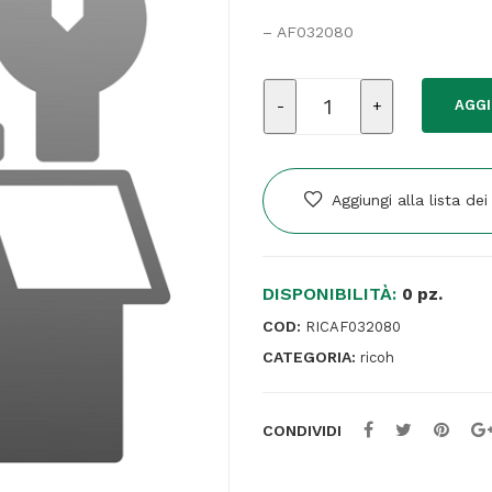
– AF032080
Ricambio
AGGI
Ricoh
-
PAPER
FEED
Aggiungi alla lista dei
ROLLERSEPARATE
-
Cod.AF032080
DISPONIBILITÀ:
quantità
0 pz.
COD:
RICAF032080
CATEGORIA:
ricoh
CONDIVIDI