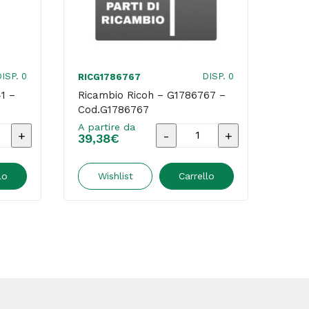
ISP. 0
DISP. 0
RICG1786767
RICB
1 –
Ricambio Ricoh – G1786767 –
Rica
Cod.G1786767
Cod.
A partire da
A par
Ricambio
39,38
€
60,
Ricoh
o
-
lo
Wishlist
Carrello
G1786767
-
Cod.G1786767
quantità