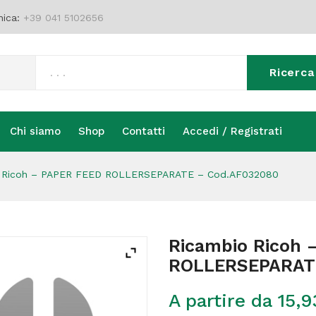
nica:
+39 041 5102656
Ricerca
Chi siamo
Shop
Contatti
Accedi / Registrati
Chi siamo
Shop
Contatti
Accedi / Registrati
 Ricoh – PAPER FEED ROLLERSEPARATE – Cod.AF032080
Ricambio Ricoh 
ROLLERSEPARATE
A partire da
15,9