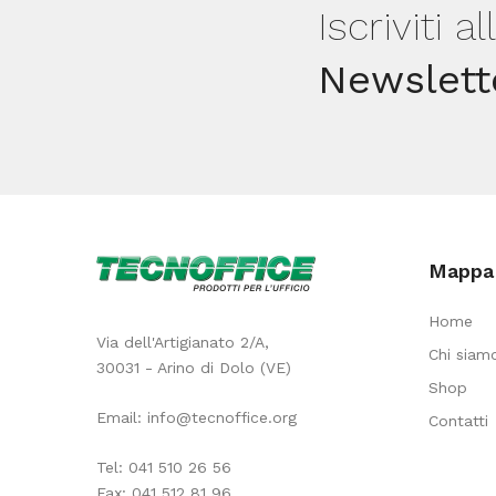
Iscriviti a
pag
quantità
Newslett
Mappa 
Home
Via dell'Artigianato 2/A,
Chi siam
30031 - Arino di Dolo (VE)
Shop
Email:
info@tecnoffice.org
Contatti
Tel:
041 510 26 56
Fax: 041 512 81 96