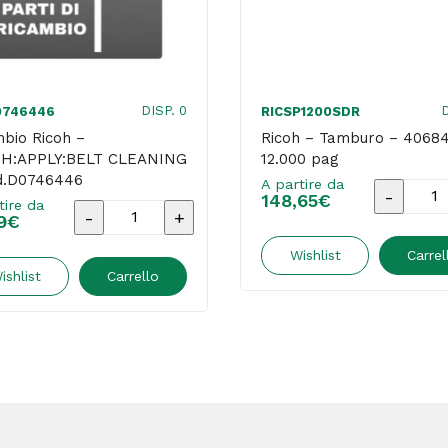
DISP. 0
D
0746446
RICSP1200SDR
bio Ricoh –
Ricoh – Tamburo – 40684
H:APPLY:BELT CLEANING
12.000 pag
d.D0746446
A partire da
Ricoh
148,65
€
tire da
Ricambio
9
€
-
Ricoh
Tambur
Wishlist
Carrel
-
ishlist
Carrello
-
BRUSH:APPLY:BELT
406841
CLEANING
-
-
12.000
Cod.D0746446
pag
quantità
quantità