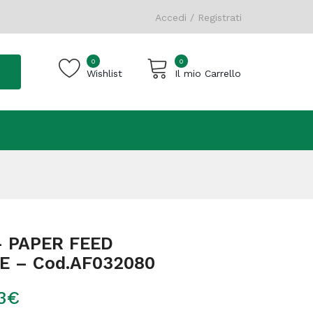
Accedi / Registrati
0
0
Wishlist
Il mio Carrello
Carrello vuoto.
– PAPER FEED
 – Cod.AF032080
3
€