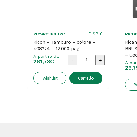
DISP. 0
RICSPC360DRC
RICD
Ricoh – Tamburo – colore –
Ricam
408224 – 12.000 pag
BRUS
– Co
A partire da
Ricoh
281,73
€
A par
25,7
-
Tamburo
Wishlist
Carrello
W
-
colore
-
408224
-
12.000