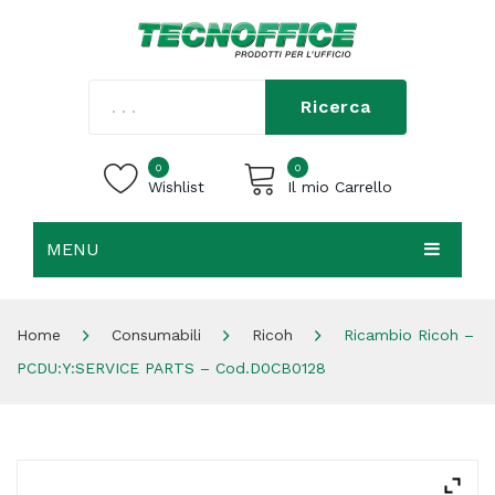
Ricerca
0
0
Wishlist
Il mio Carrello
MENU
Carrello vuoto.
HOME
Home
Consumabili
Ricoh
Ricambio Ricoh –
CHI SIAMO
PCDU:Y:SERVICE PARTS – Cod.D0CB0128
SHOP
CONTATTI
ACCEDI / REGISTRATI