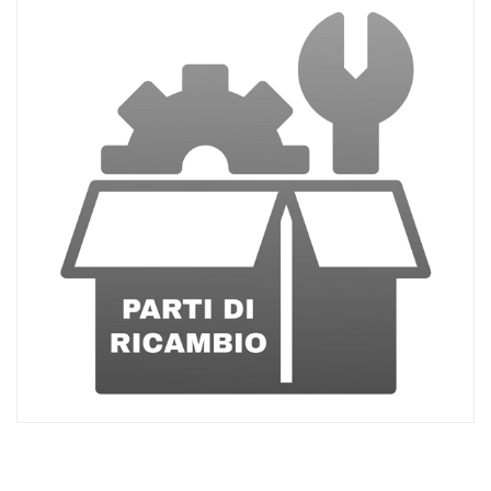
ACQUISTATI
WISHLIST
ORDINI