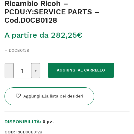
Ricambio Ricoh –
PCDU:Y:SERVICE PARTS –
Cod.D0CB0128
A partire da
282,25
€
– D0CB0128
Ricambio
AGGIUNGI AL CARRELLO
Ricoh
-
PCDU:Y:SERVICE
PARTS
Aggiungi alla lista dei desideri
-
Cod.D0CB0128
quantità
DISPONIBILITÀ:
0 pz.
COD:
RICD0CB0128