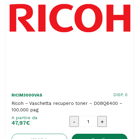
DISP. 0
RICIM3000VAS
Ricoh – Vaschetta recupero toner – D0BQ6400 –
100.000 pag
A partire da
Ricoh
47,97
€
-