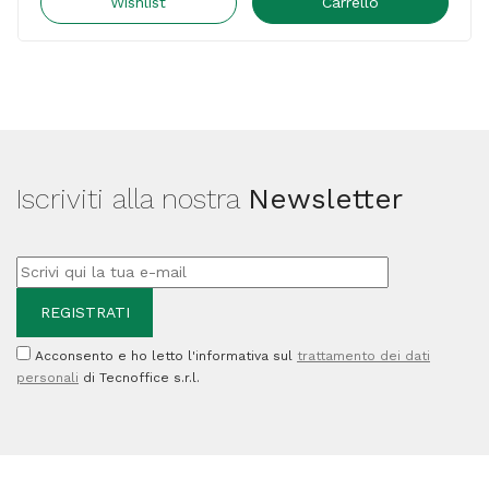
Vaschetta
Wishlist
Carrello
recupero
toner
-
D0BQ6400
-
Iscriviti alla nostra
Newsletter
100.000
pag
quantità
Acconsento e ho letto l'informativa sul
trattamento dei dati
personali
di Tecnoffice s.r.l.