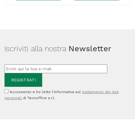
OPC
DRUM
-
Cod.B0399510
quantità
Iscriviti alla nostra
Newsletter
Acconsento e ho letto l'informativa sul
trattamento dei dati
personali
di Tecnoffice s.r.l.