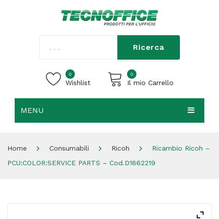
Ricerca
0
0
Wishlist
Il mio Carrello
MENU
Carrello vuoto.
HOME
Home
Consumabili
Ricoh
Ricambio Ricoh –
CHI SIAMO
PCU:COLOR:SERVICE PARTS – Cod.D1862219
SHOP
CONTATTI
ACCEDI / REGISTRATI