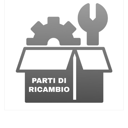
ACQUISTATI
WISHLIST
ORDINI