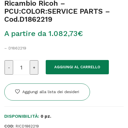
Ricambio Ricoh –
PCU:COLOR:SERVICE PARTS –
Cod.D1862219
A partire da
1.082,73
€
– D1862219
Ricambio
AGGIUNGI AL CARRELLO
Ricoh
-
PCU:COLOR:SERVICE
PARTS
Aggiungi alla lista dei desideri
-
Cod.D1862219
quantità
DISPONIBILITÀ:
0 pz.
COD:
RICD1862219