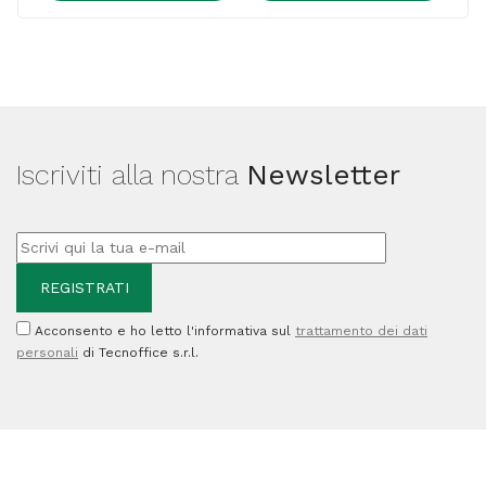
-
Nero
-
406662
-
Iscriviti alla nostra
Newsletter
50.000
pag
quantità
Acconsento e ho letto l'informativa sul
trattamento dei dati
personali
di Tecnoffice s.r.l.