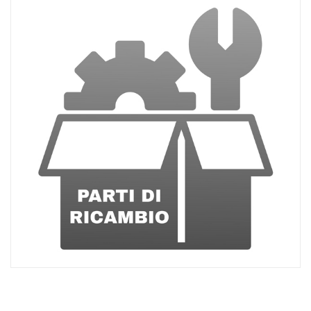
ACQUISTATI
WISHLIST
ORDINI