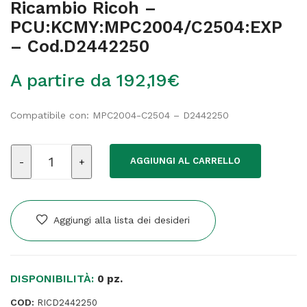
Ricambio Ricoh –
PCU:KCMY:MPC2004/C2504:EXP
– Cod.D2442250
A partire da
192,19
€
Compatibile con: MPC2004-C2504 – D2442250
Ricambio
AGGIUNGI AL CARRELLO
Ricoh
-
PCU:KCMY:MPC2004/C2504:EXP
-
Aggiungi alla lista dei desideri
Cod.D2442250
quantità
DISPONIBILITÀ:
0 pz.
COD:
RICD2442250