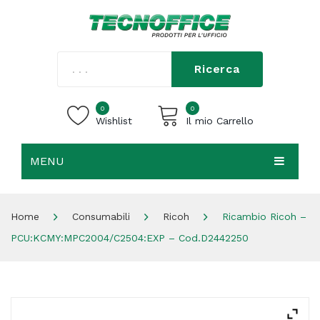
Ricerca
0
0
Wishlist
Il mio Carrello
MENU
Carrello vuoto.
HOME
Home
Consumabili
Ricoh
Ricambio Ricoh –
CHI SIAMO
PCU:KCMY:MPC2004/C2504:EXP – Cod.D2442250
SHOP
CONTATTI
ACCEDI / REGISTRATI