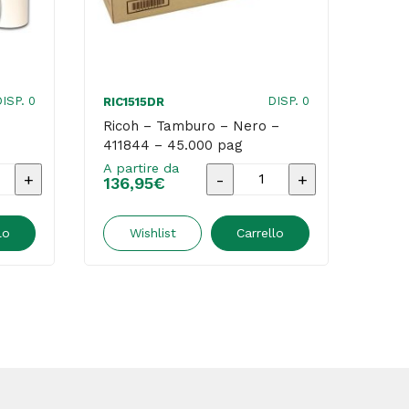
ISP. 0
DISP. 0
RIC1515DR
RICH
Ricoh – Tamburo – Nero –
Rico
411844 – 45.000 pag
4066
A partire da
A par
Ricoh
136,95
€
510
-
Tamburo
lo
Wishlist
Carrello
-
Nero
-
411844
-
45.000