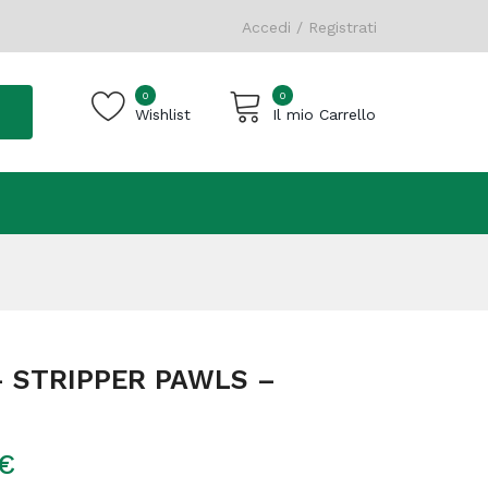
Accedi / Registrati
0
0
Wishlist
Il mio Carrello
Carrello vuoto.
 – STRIPPER PAWLS –
€