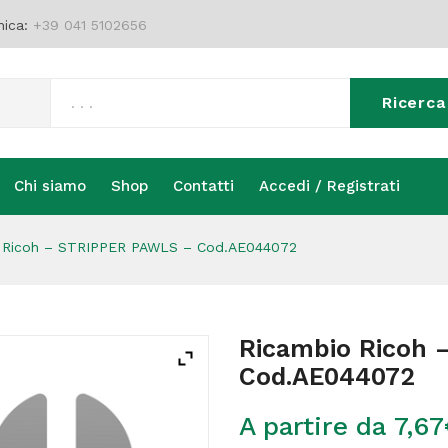
nica:
+39 041 5102656
Ricerca
Chi siamo
Shop
Contatti
Accedi / Registrati
Chi siamo
Shop
Contatti
Accedi / Registrati
 Ricoh – STRIPPER PAWLS – Cod.AE044072
Ricambio Ricoh
Cod.AE044072
A partire da
7,67