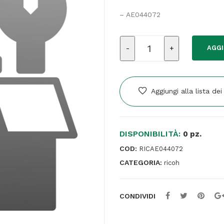
– AE044072
Ricambio
AGGI
Ricoh
-
STRIPPER
PAWLS
Aggiungi alla lista dei
-
Cod.AE044072
quantità
DISPONIBILITÀ:
0 pz.
COD:
RICAE044072
CATEGORIA:
ricoh
CONDIVIDI