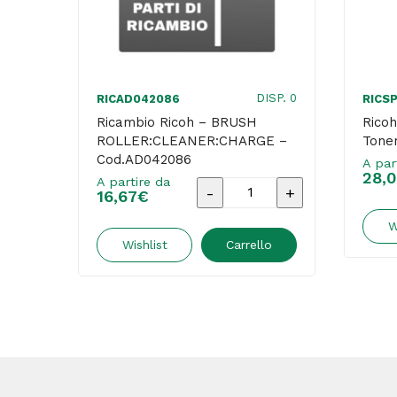
DISP. 0
RICAD042086
RICS
Ricambio Ricoh – BRUSH
Ricoh
ROLLER:CLEANER:CHARGE –
Tone
Cod.AD042086
A par
28,
A partire da
Ricambio
16,67
€
Ricoh
W
-
Wishlist
Carrello
BRUSH
ROLLER:CLEANER:CHAR
-
Cod.AD042086
quantità