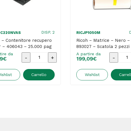
DISP. 2
D
PC220NVAS
RICJP1050M
 – Contenitore recupero
Ricoh – Matrice – Nero –
r – 406043 – 25.000 pag
893027 – Scatola 2 pezzi
tire da
A partire da
Ricoh
Ricoh
09
€
199,09
€
-
-
Contenitore
Matrice
ishlist
Carrello
Wishlist
Carrel
recupero
-
Toner
Nero
GE
-
-
406043
893027
-
-
25.000
Scatola