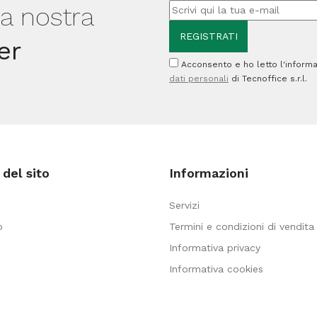
lla nostra
pag
2
quantità
pezzi
er
quantità
Acconsento e ho letto l'informa
dati personali
di Tecnoffice s.r.l.
del sito
Informazioni
Servizi
o
Termini e condizioni di vendita
Informativa privacy
Informativa cookies