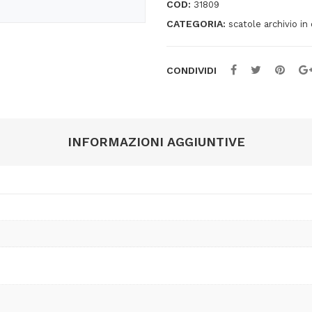
COD:
31809
x
CATEGORIA:
scatole archivio in
35,5
cm
-
CONDIVIDI
bianco
e
rosso
-
INFORMAZIONI AGGIUNTIVE
Esselte
Dox
quantità