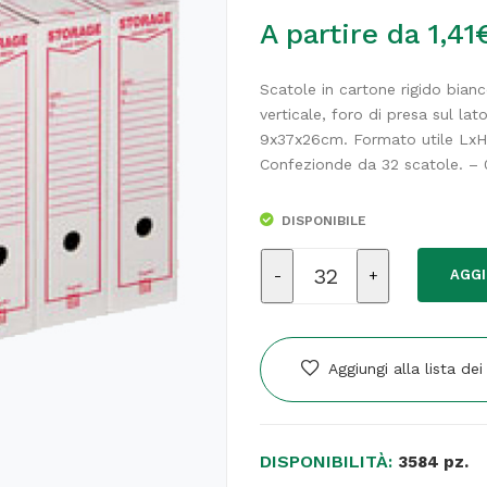
A partire da
1,41
Scatole in cartone rigido bianc
verticale, foro di presa sul la
9x37x26cm. Formato utile LxH
Confezionde da 32 scatole. –
DISPONIBILE
Scatola
AGGI
archivio
Storage
-
formato
Aggiungi alla lista dei
legale
-
8,5
DISPONIBILITÀ:
x
3584 pz.
25,3