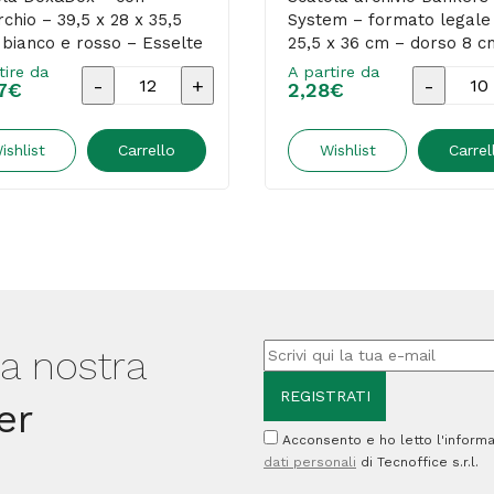
chio – 39,5 x 28 x 35,5
System – formato legale
bianco e rosso – Esselte
25,5 x 36 cm – dorso 8 c
Fellowes
tire da
A partire da
Scatola
Scatola
7
€
2,28
€
Dox&Dox
archivio
-
Bankers
ishlist
Carrello
Wishlist
Carrel
con
Box
coperchio
System
-
-
39,5
formato
x
legale
28
-
lla nostra
x
25,5
er
35,5
x
Acconsento e ho letto l'informa
cm
36
dati personali
di Tecnoffice s.r.l.
-
cm