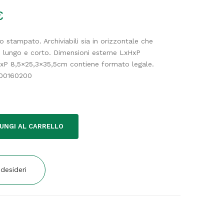
€
o stampato. Archiviabili sia in orizzontale che
to lungo e corto. Dimensioni esterne LxHxP
xP 8,5×25,3×35,5cm contiene formato legale.
 00160200
UNGI AL CARRELLO
 desideri