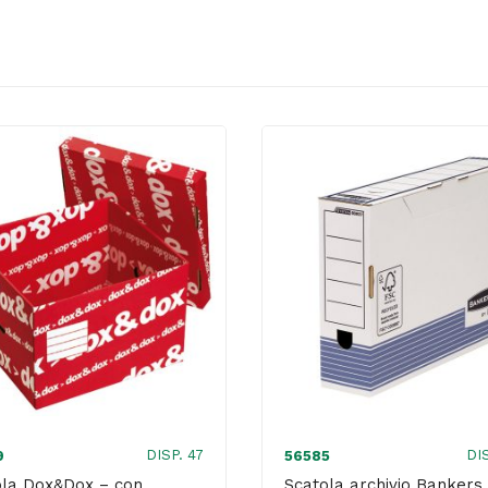
DISP. 47
DIS
9
56585
ola Dox&Dox – con
Scatola archivio Bankers