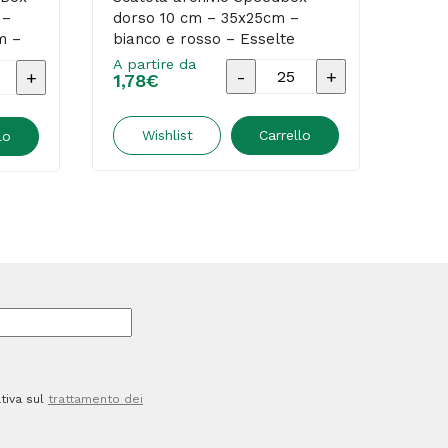
 –
dorso 10 cm – 35x25cm –
– 25
m –
bianco e rosso – Esselte
bian
A partire da
A par
Scatola
1,78
€
2,0
archivio
Speedbox
Wishlist
Carrello
lo
-
dorso
10
cm
-
35x25cm
-
bianco
tiva sul
trattamento dei
e
rosso