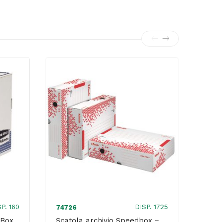
P. 160
DISP. 1725
74726
4940
 Box
Scatola archivio Speedbox –
Scat