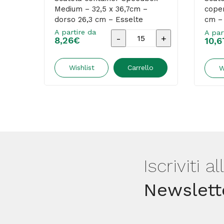
Medium – 32,5 x 36,7cm –
coper
dorso 26,3 cm – Esselte
cm – 
Dox
A partire da
A par
Scatola
8,26
€
10,6
container
Speedbox
Wishlist
Carrello
W
-
Medium
-
32,5
x
36,7cm
Iscriviti a
-
Newslett
dorso
26,3
cm