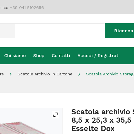
nica:
+39 041 5102656
Ricerca
Chi siamo
Shop
Contatti
Accedi / Registrati
Chi siamo
Shop
Contatti
Accedi / Registrati
re
Scatole Archivio In Cartone
Scatola Archivio Storag
Scatola archivio
8,5 x 25,3 x 35,
Esselte Dox