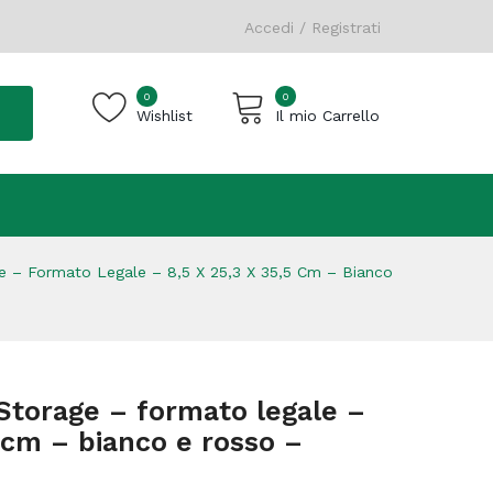
Accedi / Registrati
0
0
Wishlist
Il mio Carrello
Carrello vuoto.
e – Formato Legale – 8,5 X 25,3 X 35,5 Cm – Bianco
 Storage – formato legale –
5 cm – bianco e rosso –