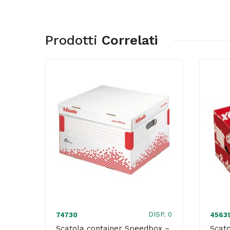
Prodotti
Correlati
DISP. 0
74730
4563
Scatola container Speedbox –
Scat