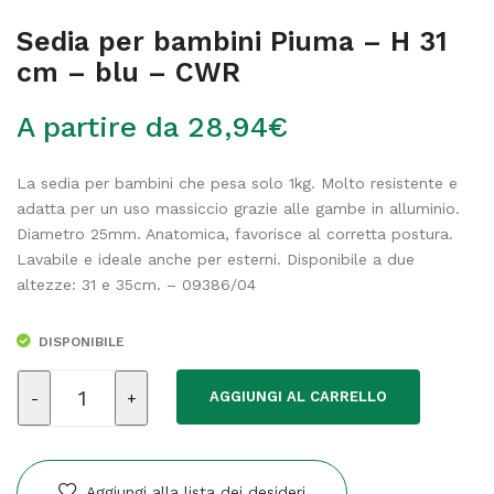
Sedia per bambini Piuma – H 31
cm – blu – CWR
A partire da
28,94
€
La sedia per bambini che pesa solo 1kg. Molto resistente e
adatta per un uso massiccio grazie alle gambe in alluminio.
Diametro 25mm. Anatomica, favorisce al corretta postura.
Lavabile e ideale anche per esterni. Disponibile a due
altezze: 31 e 35cm. – 09386/04
DISPONIBILE
Sedia
AGGIUNGI AL CARRELLO
per
bambini
Piuma
-
Aggiungi alla lista dei desideri