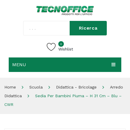
Ricerca
0
Wishlist
MENU
HOME
Home
Scuola
Didattica - Bricolage
Arredo
CHI SIAMO
Didattica
Sedia Per Bambini Piuma – H 31 Cm – Blu –
SHOP
CWR
CONTATTI
ACCEDI / REGISTRATI