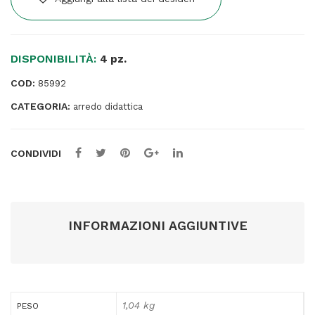
H
31
cm
DISPONIBILITÀ:
-
4 pz.
blu
COD:
85992
-
CATEGORIA:
CWR
arredo didattica
quantità
CONDIVIDI
INFORMAZIONI AGGIUNTIVE
1,04 kg
PESO