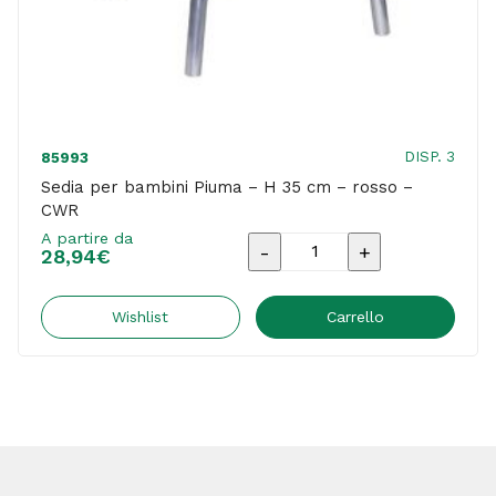
DISP. 3
85993
Sedia per bambini Piuma – H 35 cm – rosso –
CWR
A partire da
Sedia
28,94
€
per
bambini
Wishlist
Carrello
Piuma
-
H
35
cm