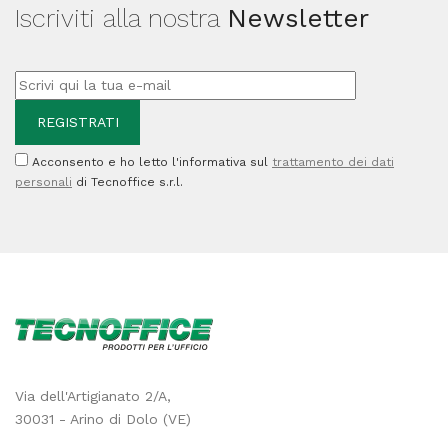
Iscriviti alla nostra
Newsletter
-
rosso
-
CWR
quantità
Acconsento e ho letto l'informativa sul
trattamento dei dati
personali
di Tecnoffice s.r.l.
Via dell'Artigianato 2/A,
30031 - Arino di Dolo (VE)