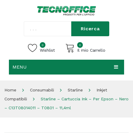
Ricerca
0
0
Wishlist
Il mio Carrello
MENU
Carrello vuoto.
HOME
Home
Consumabili
Starline
Inkjet
CHI SIAMO
Compatibili
Starline – Cartuccia Ink – Per Epson – Nero
SHOP
– C13T08014011 – T0801 – 11,4ml
CONTATTI
ACCEDI / REGISTRATI