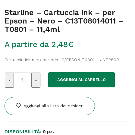
Starline – Cartuccia ink – per
Epson – Nero – C13T08014011 –
T0801 – 11,4ml
A partire da
2,48
€
Cartuccia ink nero per print C/EPSON T0801 – JNEP80B
Starline
AGGIUNGI AL CARRELLO
-
Cartuccia
ink
-
Aggiungi alla lista dei desideri
per
Epson
-
DISPONIBILITÀ:
Nero
0 pz.