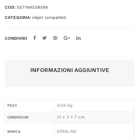
-
COD:
SSTINKE080BK
C13T08014011
CATEGORIA:
-
inkjet compatibili
T0801
-
CONDIVIDI
11,4ml
quantità
INFORMAZIONI AGGIUNTIVE
0,04 kg
PESO
13 × 3 × 7 cm
DIMENSIONI
STARLINE
MARCA