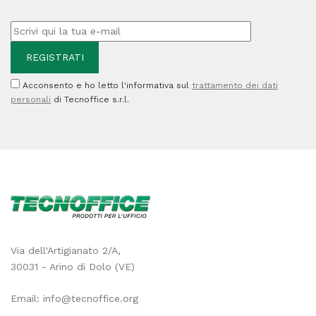
-
PGI-
550PGBK
XL
Acconsento e ho letto l'informativa sul
trattamento dei dati
-
personali
di Tecnoffice s.r.l.
21,4ml
quantità
Via dell'Artigianato 2/A,
30031 - Arino di Dolo (VE)
Email:
info@tecnoffice.org