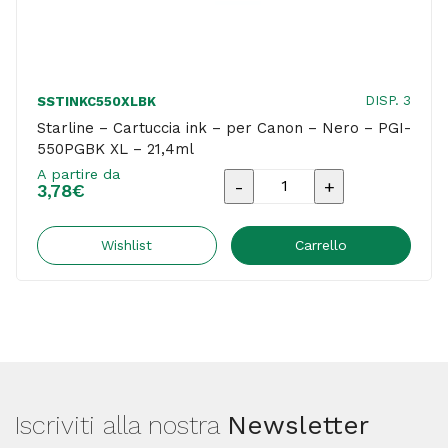
DISP. 3
SSTINKC550XLBK
Starline – Cartuccia ink – per Canon – Nero – PGI-
550PGBK XL – 21,4ml
A partire da
Starline
3,78
€
-
Cartuccia
Wishlist
Carrello
ink
-
per
Canon
-
Iscriviti alla nostra
Newsletter
Nero