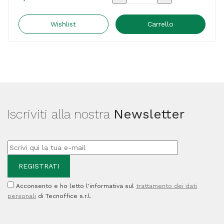
-
in
Wishlist
Carrello
fibra
-
Ø
21
cm
Iscriviti alla nostra
Newsletter
-
CWR
quantità
Acconsento e ho letto l'informativa sul
trattamento dei dati
personali
di Tecnoffice s.r.l.