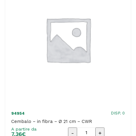
DISP. 0
94954
Cembalo – in fibra – Ø 21 cm – CWR
A partire da
Cembalo
7,36
€