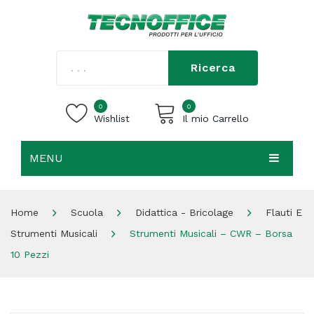
Ricerca
0
0
Wishlist
Il mio Carrello
MENU
Carrello vuoto.
HOME
Home
Scuola
Didattica - Bricolage
Flauti E
CHI SIAMO
Strumenti Musicali
Strumenti Musicali – CWR – Borsa
SHOP
10 Pezzi
CONTATTI
ACCEDI / REGISTRATI