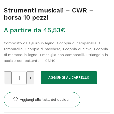
Strumenti musicali – CWR –
borsa 10 pezzi
A partire da
45,53
€
Composto da 1 guiro in legno, 1 coppia di campanelle, 1
tamburello, 1 coppia di nacchere, 1 coppia di clave, 1 coppia
di maracas in legno, 1 maniglia con campanelli, 1 triangolo in
acciaio con battente. – 08140
Strumenti
AGGIUNGI AL CARRELLO
musicali
-
CWR
-
Aggiungi alla lista dei desideri
borsa
10