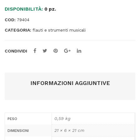
pezzi
DISPONIBILITÀ:
quantità
0 pz.
COD:
79404
CATEGORIA:
flauti e strumenti musicali
CONDIVIDI
INFORMAZIONI AGGIUNTIVE
0,59 kg
PESO
21 × 6 × 21 cm
DIMENSIONI