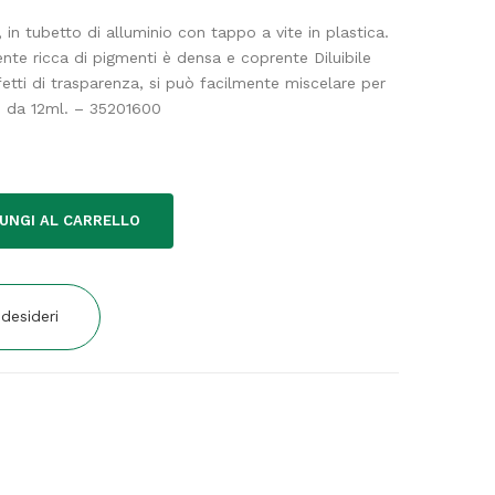
in tubetto di alluminio con tappo a vite in plastica.
ente ricca di pigmenti è densa e coprente Diluibile
etti di trasparenza, si può facilmente miscelare per
o da 12ml. – 35201600
UNGI AL CARRELLO
 desideri