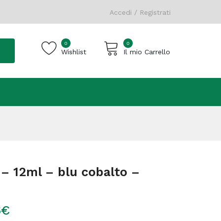
Accedi / Registrati
0
0
Wishlist
Il mio Carrello
Carrello vuoto.
– 12ml – blu cobalto –
6
€