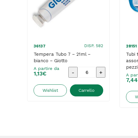
DISP. 582
36137
28151
Tempera Tubo 7 – 21ml –
Tubi 
bianco – Giotto
assor
pezzi
A partire da
Tempera
1,13
€
A par
7,44
Tubo
7
Wishlist
Carrello
W
-
21ml
-
bianco
-