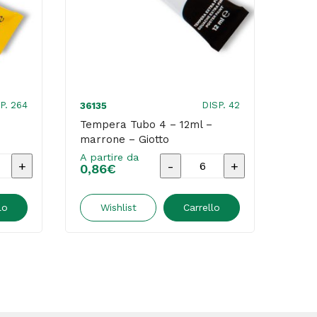
P. 264
DISP. 42
36135
3612
Tempera Tubo 4 – 12ml –
Temp
marrone – Giotto
verd
A partire da
A par
a
Tempera
0,86
€
0,8
Tubo
4
lo
Wishlist
Carrello
-
12ml
-
marrone
-