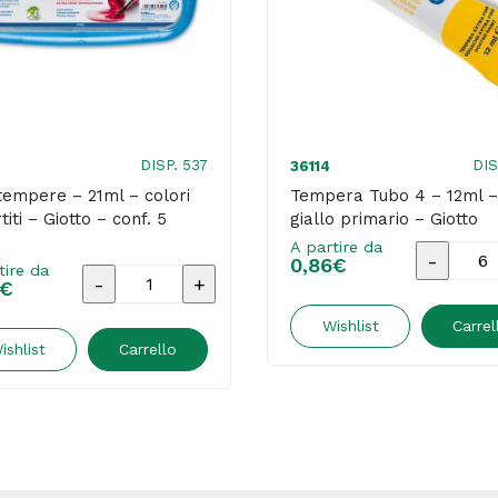
DISP. 537
DIS
36114
tempere – 21ml – colori
Tempera Tubo 4 – 12ml –
titi – Giotto – conf. 5
giallo primario – Giotto
A partire da
Temper
0,86
€
tire da
Tubi
€
Tubo
tempere
4
Wishlist
Carrel
-
ishlist
Carrello
-
21ml
12ml
-
-
colori
giallo
assortiti
primario