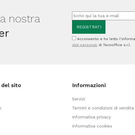
-
-
Giotto
lla nostra
Giotto
-
quantità
er
conf.
Acconsento e ho letto l'informa
5
dati personali
di Tecnoffice s.r.l.
pezzi
quantità
del sito
Informazioni
Servizi
o
Termini e condizioni di vendita
Informativa privacy
Informativa cookies