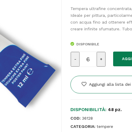
Tempera ultrafine concentrata, 
Ideale per pittura, particolarm
con acqua fino ad ottenere eff
creare infinite sfumature. Tub
DISPONIBILE
Tempera
AGGI
Tubo
4
-
12ml
Aggiungi alla lista dei
-
blu
cobalto
DISPONIBILITÀ:
-
48 pz.
Giotto
COD:
36128
quantità
CATEGORIA:
tempere