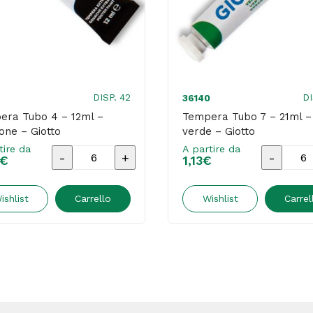
DISP. 42
DI
36140
era Tubo 4 – 12ml –
Tempera Tubo 7 – 21ml –
one – Giotto
verde – Giotto
tire da
A partire da
Tempera
Temper
€
1,13
€
Tubo
Tubo
4
7
ishlist
Carrello
Wishlist
Carrel
-
-
12ml
21ml
-
-
marrone
verde
-
-