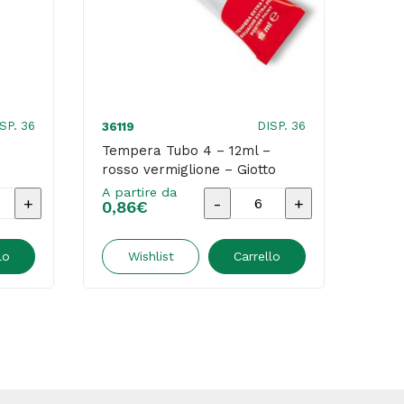
SP. 36
DISP. 36
36119
3612
Tempera Tubo 4 – 12ml –
Temp
rosso vermiglione – Giotto
ross
A partire da
A par
a
Tempera
0,86
€
0,8
Tubo
4
lo
Wishlist
Carrello
-
12ml
-
rosso
vermiglione