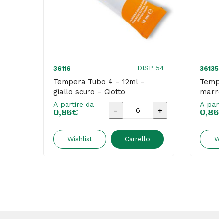
DISP. 54
36116
36135
Tempera Tubo 4 – 12ml –
Temp
giallo scuro – Giotto
marr
A partire da
A par
Tempera
0,86
€
0,86
Tubo
4
Wishlist
Carrello
W
-
12ml
-
giallo
scuro