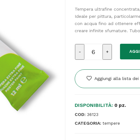
Tempera ultrafine concentrata, 
Ideale per pittura, particolarm
con acqua fino ad ottenere eff
creare infinite sfumature. Tub
Tempera
AGGI
Tubo
4
-
12ml
Aggiungi alla lista dei
-
verde
cinabro
DISPONIBILITÀ:
-
0 pz.
Giotto
COD:
36123
quantità
CATEGORIA:
tempere