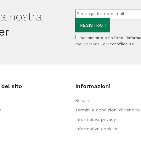
Giotto
Giotto
lla nostra
quantità
quantità
er
Acconsento e ho letto l'informa
dati personali
di Tecnoffice s.r.l.
del sito
Informazioni
Servizi
o
Termini e condizioni di vendita
Informativa privacy
Informativa cookies