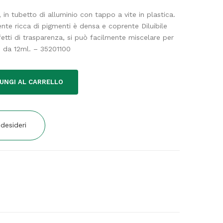
in tubetto di alluminio con tappo a vite in plastica.
ente ricca di pigmenti è densa e coprente Diluibile
etti di trasparenza, si può facilmente miscelare per
o da 12ml. – 35201100
UNGI AL CARRELLO
 desideri