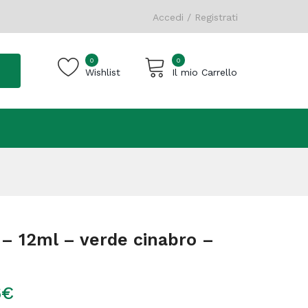
Accedi / Registrati
0
0
Wishlist
Il mio Carrello
Carrello vuoto.
– 12ml – verde cinabro –
6
€