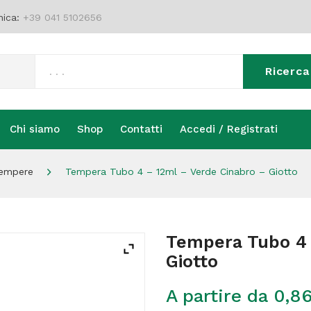
nica:
+39 041 5102656
Ricerca
Chi siamo
Shop
Contatti
Accedi / Registrati
Chi siamo
Shop
Contatti
Accedi / Registrati
empere
Tempera Tubo 4 – 12ml – Verde Cinabro – Giotto
Tempera Tubo 4 
Giotto
A partire da
0,8