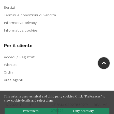
Servizi
Termini e condizioni di vendita
Informativa privacy
Informativa cookies
Per il cliente
Accedi / Registrati
Wishlist
Ordini
Area agenti
This website uses technical and third party cookies. Click "Preferences" to
view cookie details and select them.
© 2022 Tecnoffice s.r.l. – C.F./P.I.: 03027850274 – REA: VE-
275524
Preferences
Only necessary