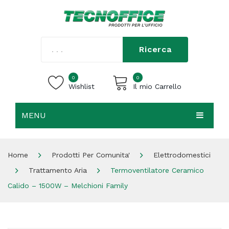
Ricerca
0
0
Wishlist
Il mio Carrello
MENU
Carrello vuoto.
HOME
Home
Prodotti Per Comunita'
Elettrodomestici
CHI SIAMO
Trattamento Aria
Termoventilatore Ceramico
SHOP
Calido – 1500W – Melchioni Family
CONTATTI
ACCEDI / REGISTRATI