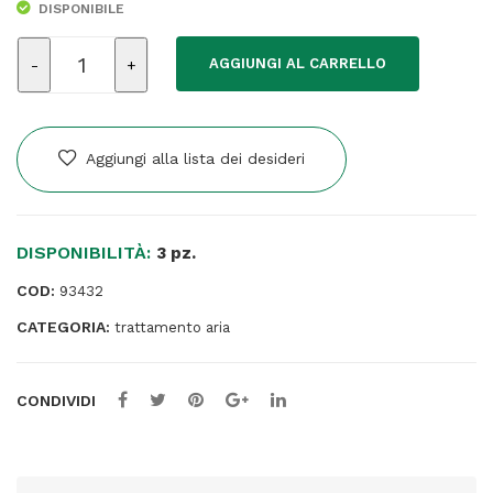
DISPONIBILE
Termoventilatore
AGGIUNGI AL CARRELLO
ceramico
Calido
-
1500W
Aggiungi alla lista dei desideri
-
Melchioni
Family
DISPONIBILITÀ:
quantità
3 pz.
COD:
93432
CATEGORIA:
trattamento aria
CONDIVIDI