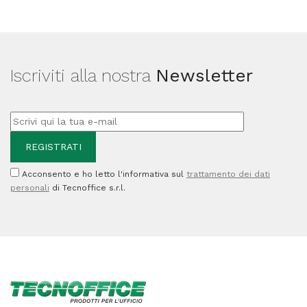
80m3
Sterilizzazione:
190m3
Iscriviti alla nostra
Newsletter
quantità
Acconsento e ho letto l'informativa sul
trattamento dei dati
personali
di Tecnoffice s.r.l.