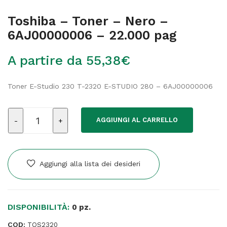
Toshiba – Toner – Nero –
6AJ00000006 – 22.000 pag
A partire da
55,38
€
Toner E-Studio 230 T-2320 E-STUDIO 280 – 6AJ00000006
Toshiba
AGGIUNGI AL CARRELLO
-
Toner
-
Nero
Aggiungi alla lista dei desideri
-
6AJ00000006
-
DISPONIBILITÀ:
22.000
0 pz.
pag
COD:
TOS2320