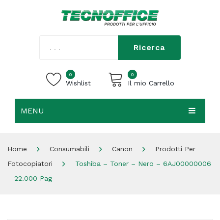
Ricerca
0
0
Wishlist
Il mio Carrello
MENU
Carrello vuoto.
HOME
Home
Consumabili
Canon
Prodotti Per
CHI SIAMO
Fotocopiatori
Toshiba – Toner – Nero – 6AJ00000006
SHOP
– 22.000 Pag
CONTATTI
ACCEDI / REGISTRATI