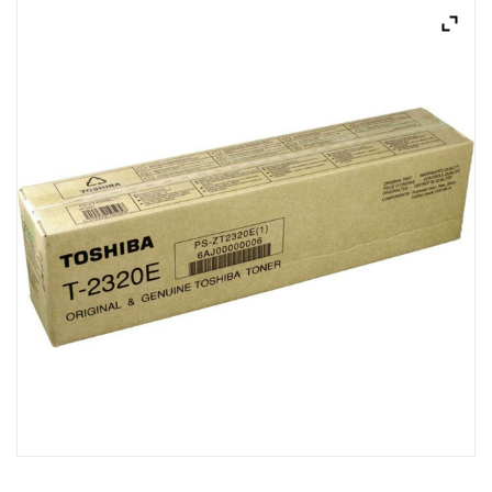
ACQUISTATI
WISHLIST
ORDINI