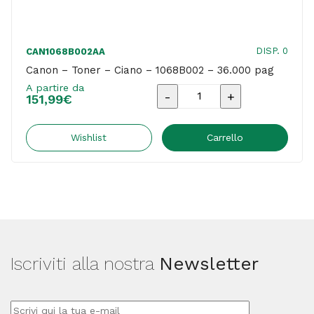
DISP. 0
CAN1068B002AA
Canon – Toner – Ciano – 1068B002 – 36.000 pag
A partire da
Canon
151,99
€
-
Toner
Wishlist
Carrello
-
Ciano
-
1068B002
-
Iscriviti alla nostra
Newsletter
36.000
pag
quantità