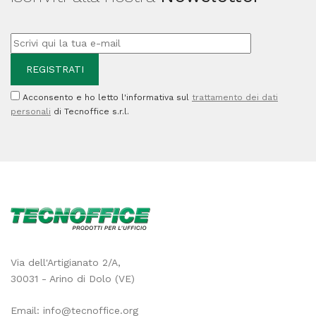
mt
-
damascata
-
Acconsento e ho letto l'informativa sul
trattamento dei dati
blu
personali
di Tecnoffice s.r.l.
notte
-
Fato
quantità
Via dell'Artigianato 2/A,
30031 - Arino di Dolo (VE)
Email:
info@tecnoffice.org