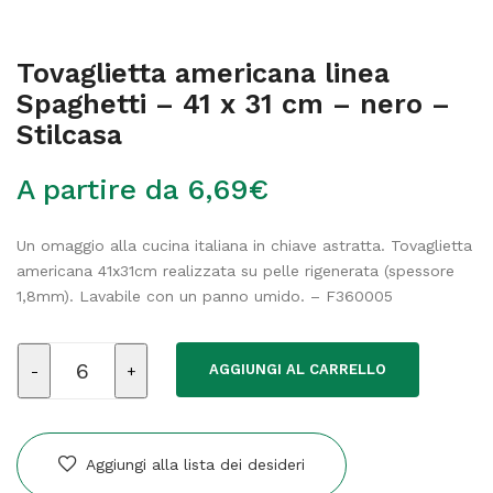
Tovaglietta americana linea
Spaghetti – 41 x 31 cm – nero –
Stilcasa
A partire da
6,69
€
Un omaggio alla cucina italiana in chiave astratta. Tovaglietta
americana 41x31cm realizzata su pelle rigenerata (spessore
1,8mm). Lavabile con un panno umido. – F360005
Tovaglietta
AGGIUNGI AL CARRELLO
americana
linea
Spaghetti
-
Aggiungi alla lista dei desideri
41