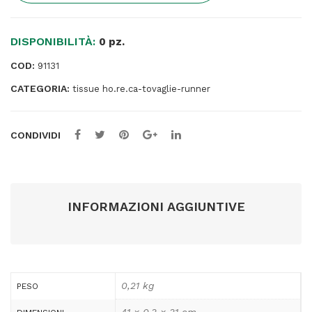
x
31
DISPONIBILITÀ:
cm
0 pz.
-
COD:
91131
nero
CATEGORIA:
-
tissue ho.re.ca-tovaglie-runner
Stilcasa
quantità
CONDIVIDI
INFORMAZIONI AGGIUNTIVE
0,21 kg
PESO