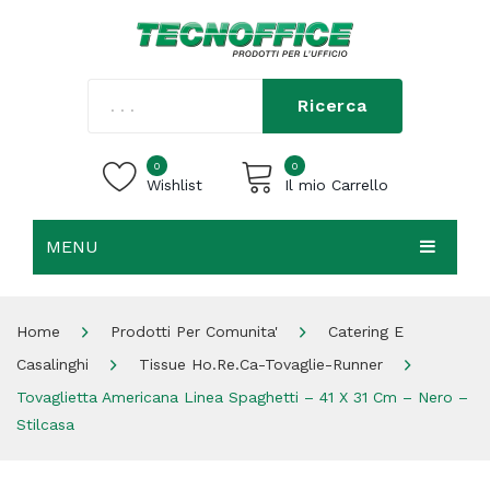
Ricerca
0
0
Wishlist
Il mio Carrello
MENU
Carrello vuoto.
HOME
Home
Prodotti Per Comunita'
Catering E
CHI SIAMO
Casalinghi
Tissue Ho.re.ca-Tovaglie-Runner
SHOP
Tovaglietta Americana Linea Spaghetti – 41 X 31 Cm – Nero –
Stilcasa
CONTATTI
ACCEDI / REGISTRATI