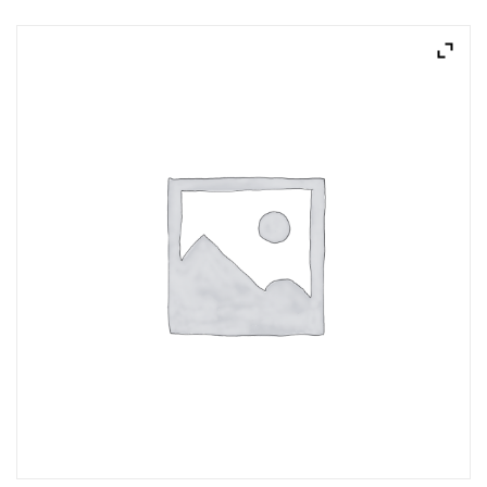
ACQUISTATI
WISHLIST
ORDINI