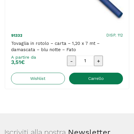
DISP. 112
91332
Tovaglia in rotolo – carta – 1,20 x 7 mt –
damascata – blu notte – Fato
A partire da
Tovaglia
3,51
€
in
rotolo
Wishlist
Carrello
-
carta
-
1,20
x
Iscriviti alla nostra
Newsletter
7