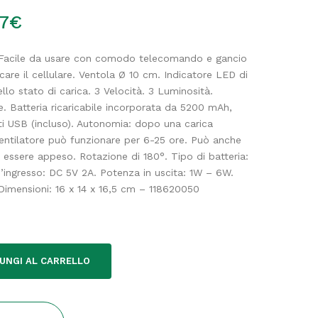
7
€
o.Facile da usare con comodo telecomando e gancio
are il cellulare. Ventola Ø 10 cm. Indicatore LED di
lo stato di carica. 3 Velocità. 3 Luminosità.
. Batteria ricaricabile incorporata da 5200 mAh,
ati USB (incluso). Autonomia: dopo una carica
entilatore può funzionare per 6-25 ore. Può anche
er essere appeso. Rotazione di 180°. Tipo di batteria:
ingresso: DC 5V 2A. Potenza in uscita: 1W – 6W.
imensioni: 16 x 14 x 16,5 cm – 118620050
UNGI AL CARRELLO