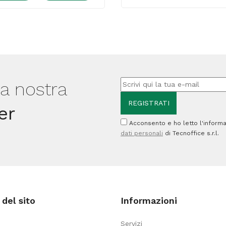
al
+
quarzo
prefiltro
Scirocco
+
Wall
filtro
-
active
fino
carbon
lla nostra
a
-
er
180cm
per
Acconsento e ho letto l'informa
-
purificatore
dati personali
di Tecnoffice s.r.l.
CFG
d'aria
quantità
BKJ-
350
-
del sito
Informazioni
Beilian
quantità
Servizi