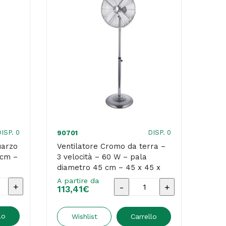
ISP. 0
DISP. 0
90701
906
uarzo
Ventilatore Cromo da terra –
Sani
0cm –
3 velocità – 60 W – pala
– Pu
diametro 45 cm – 45 x 45 x
Ster
170 cm – metallo cromato –
A par
A partire da
lo
Ventilatore
1.38
113,41
€
CFG
Cromo
da
lo
Wishlist
Carrello