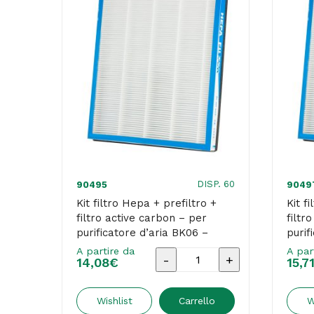
DISP. 60
90495
9049
Kit filtro Hepa + prefiltro +
Kit f
filtro active carbon – per
filtr
purificatore d’aria BK06 –
purif
Beilian
Beili
A partire da
A par
Kit
14,08
€
15,7
filtro
Hepa
Wishlist
Carrello
W