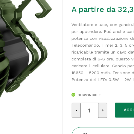
A partire da
32,3
Ventilatore e luce, con ganci
per appendere. Puó anche caric
potenza con visualizzazione del
Telecomando. Timer 2, 3, 5 ore
ricaricabile tramite un cavo d
completa di 6-8 ore, questo v
caricare il cellulare. Gancio p
18650 – 5200 mAh. Tensione d’
Potenza del LED: 0.5W – 2W. D
DISPONIBILE
Ventilatore
AGGI
portatile
-
da
campeggio