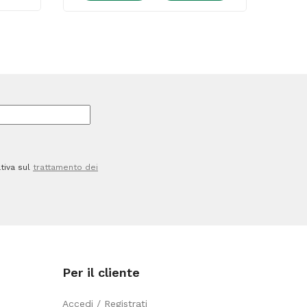
terra
-
3
velocità
-
60
W
-
tiva sul
trattamento dei
pala
diametro
45
cm
-
Per il cliente
45
x
Accedi / Registrati