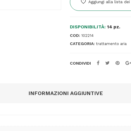
Aggiungi alla lista dei
-
con
luce
DISPONIBILITÀ:
LED
14 pz.
-
COD:
102214
diametro
CATEGORIA:
trattamento aria
10
cm
-
CONDIVIDI
16
x
14
x
INFORMAZIONI AGGIUNTIVE
16,5
cm
-
Melchioni
family
quantità