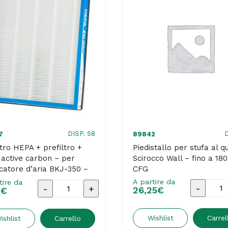
DISP. 58
D
7
89842
iltro HEPA + prefiltro +
Piedistallo per stufa al q
o active carbon – per
Scirocco Wall – fino a 18
icatore d’aria BKJ-350 –
CFG
an
A partire da
tire da
Piedistal
Kit
26,25
€
1
€
per
filtro
stufa
HEPA
Wishlist
Carrel
ishlist
Carrello