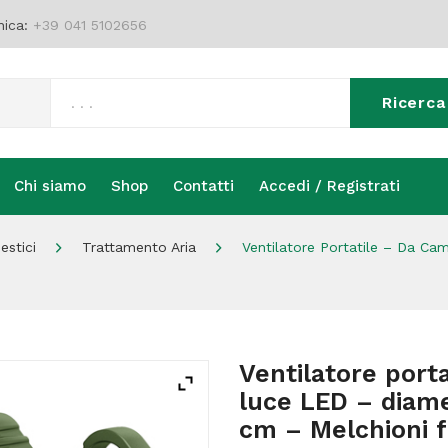
nica:
+39 041 5102656
Ricerca
Chi siamo
Shop
Contatti
Accedi / Registrati
Chi siamo
Shop
Contatti
Accedi / Registrati
estici
Trattamento Aria
Ventilatore Portatile – Da Ca
Ventilatore port
luce LED – diame
cm – Melchioni f