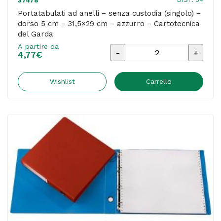
37478
quantità
Portatabulati ad anelli – senza custodia (singolo) –
dorso 5 cm – 31,5×29 cm – azzurro – Cartotecnica
del Garda
A partire da
Portatabulati
4,77
€
ad
anelli
Wishlist
Carrello
-
senza
custodia
(singolo)
-
dorso
5
cm
-