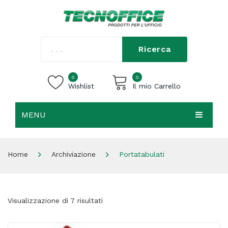
Ricerca
0
0
Wishlist
Il mio Carrello
MENU
Carrello vuoto.
HOME
Home
Archiviazione
Portatabulati
CHI SIAMO
SHOP
Visualizzazione di 7 risultati
CONTATTI
ACCEDI / REGISTRATI