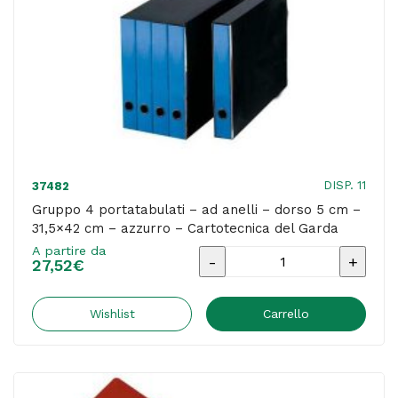
-
azzurro
-
Cartotecnica
del
Garda
quantità
DISP. 11
37482
Gruppo 4 portatabulati – ad anelli – dorso 5 cm –
31,5×42 cm – azzurro – Cartotecnica del Garda
A partire da
Gruppo
27,52
€
4
portatabulati
Wishlist
Carrello
-
ad
anelli