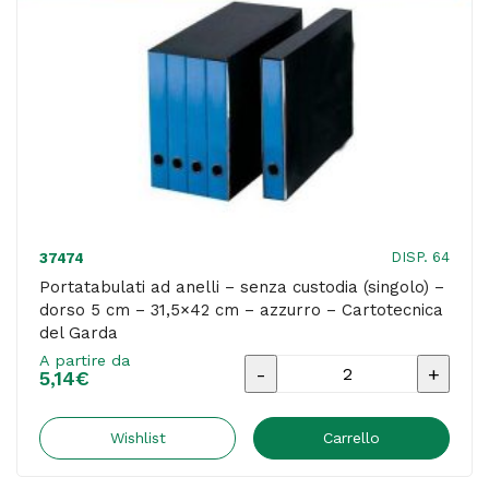
31,5x29
cm
-
azzurro
-
Cartotecnica
del
Garda
DISP. 64
37474
quantità
Portatabulati ad anelli – senza custodia (singolo) –
dorso 5 cm – 31,5×42 cm – azzurro – Cartotecnica
del Garda
A partire da
Portatabulati
5,14
€
ad
anelli
Wishlist
Carrello
-