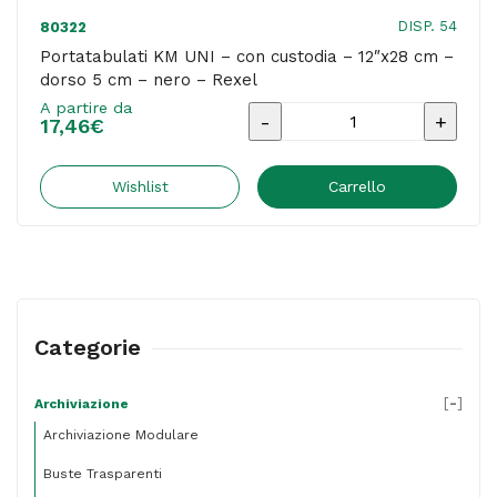
Garda
DISP. 54
80322
quantità
Portatabulati KM UNI – con custodia – 12″x28 cm –
dorso 5 cm – nero – Rexel
A partire da
Portatabulati
17,46
€
KM
UNI
Wishlist
Carrello
-
con
custodia
-
Categorie
12"x28
cm
[
-
]
Archiviazione
-
Archiviazione Modulare
dorso
Buste Trasparenti
5