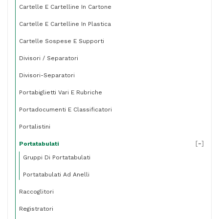
Cartelle E Cartelline In Cartone
cm
-
Cartelle E Cartelline In Plastica
nero
Cartelle Sospese E Supporti
-
Divisori / Separatori
Rexel
Divisori-Separatori
quantità
Portabiglietti Vari E Rubriche
Portadocumenti E Classificatori
Portalistini
[
-
]
Portatabulati
Gruppi Di Portatabulati
Portatabulati Ad Anelli
Raccoglitori
Registratori