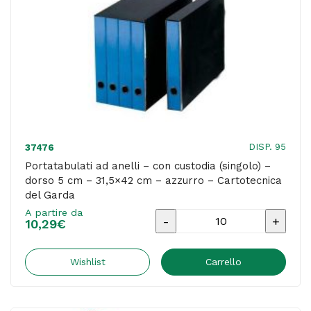
cm
-
azzurro
-
Cartotecnica
del
Garda
DISP. 95
37476
quantità
Portatabulati ad anelli – con custodia (singolo) –
dorso 5 cm – 31,5×42 cm – azzurro – Cartotecnica
del Garda
A partire da
Portatabulati
10,29
€
ad
anelli
Wishlist
Carrello
-
con