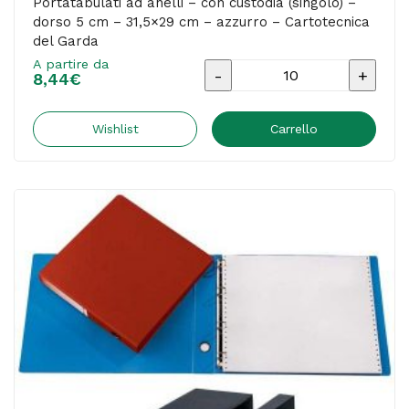
Portatabulati ad anelli – con custodia (singolo) –
dorso 5 cm – 31,5×29 cm – azzurro – Cartotecnica
del Garda
A partire da
Portatabulati
8,44
€
ad
anelli
Wishlist
Carrello
-
con
custodia
(singolo)
-
dorso
5
cm
-
31,5x29