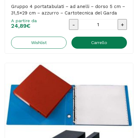
Gruppo 4 portatabulati – ad anelli – dorso 5 cm –
31,5×29 cm – azzurro – Cartotecnica del Garda
A partire da
Gruppo
24,89
€
4
portatabulati
Wishlist
Carrello
-
ad
anelli
-
dorso
5
cm
-
31,5x29
cm